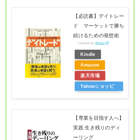
【必読書】デイトレー
ド マーケットで勝ち
続けるための発想術
created by
Rinker
Kindle
Amazon
楽天市場
Yahooショッピ
ング
【専業を目指す人へ】
実践 生き残りのディ
ーリング