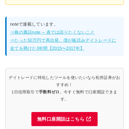
noteで連載しています。
⇒株の裏話note ─ 表では語りたくないこと
⇒たった50万円で再出発。僕が板読みデイトレードに
全てを懸けた3年間【2015〜2017年】
デイトレードに特化したツールを使いたいなら松井証券がお
すすめ！
1日信用取引で
手数料ゼロ
。今すぐ無料で口座開設できま
す。
無料口座開設はこちら