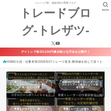
トレード7割・雑談3割の専業ブログ
トレードブロ
SEARCH
グ-トレザツ-
デイトレで毎日5,000円稼ぎ続ける手法を公開中！
HOME
小説・仕事本等
2026/5/27トレード収支-期待値を信じて淡々と-
億り人になってわかったこと
総額200万円超！トレーダーの
— 元手50万円からの10年と、
デスクツアーと全ガジェット完
変わらない日常
全公開
専業を目指すなら、億トレよ
専業トレーダーが語る「せど