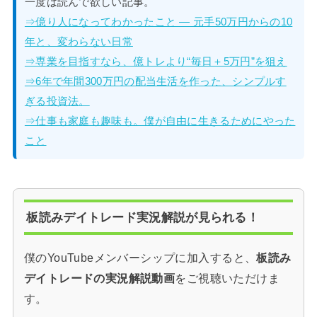
一度は読んで欲しい記事。
⇒億り人になってわかったこと — 元手50万円からの10
年と、変わらない日常
⇒専業を目指すなら、億トレより“毎日＋5万円”を狙え
⇒6年で年間300万円の配当生活を作った、シンプルす
ぎる投資法。
⇒仕事も家庭も趣味も。僕が自由に生きるためにやった
こと
板読みデイトレード実況解説が見られる！
僕のYouTubeメンバーシップに加入すると、
板読み
デイトレードの実況解説動画
をご視聴いただけま
す。