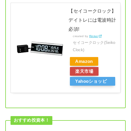
【セイコークロック】
デイトレには電波時計
必須!
created by
Rinker
セイコークロック(Seiko
Clock)
Amazon
楽天市場
Yahooショッピ
ング
おすすめ投資本！