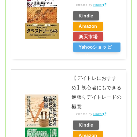
created by
Rinker
Kindle
Amazon
楽天市場
Yahooショッピ
ング
【デイトレにおすす
め】初心者にもできる
逆張りデイトレードの
極意
created by
Rinker
Kindle
Amazon