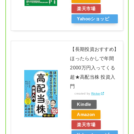
楽天市場
Yahooショッピ
ング
【長期投資おすすめ】
ほったらかしで年間
2000万円入ってくる
超★高配当株 投資入
門
created by
Rinker
Kindle
Amazon
楽天市場