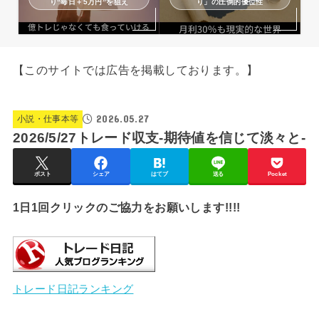
り“毎日＋5万円”を狙え
り」の圧倒的優位性
【このサイトでは広告を掲載しております。】
2026.05.27
小説・仕事本等
2026/5/27トレード収支-期待値を信じて淡々と-
ポスト
シェア
はてブ
送る
Pocket
1日1回クリックのご協力をお願いします!!!!
トレード日記ランキング