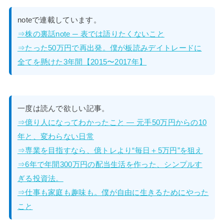
noteで連載しています。
⇒株の裏話note ─ 表では語りたくないこと
⇒たった50万円で再出発。僕が板読みデイトレードに
全てを懸けた3年間【2015〜2017年】
一度は読んで欲しい記事。
⇒億り人になってわかったこと — 元手50万円からの10
年と、変わらない日常
⇒専業を目指すなら、億トレより“毎日＋5万円”を狙え
⇒6年で年間300万円の配当生活を作った、シンプルす
ぎる投資法。
⇒仕事も家庭も趣味も。僕が自由に生きるためにやった
こと