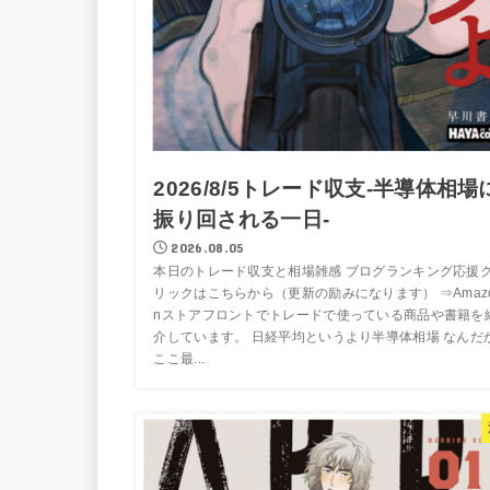
2026/8/5トレード収支-半導体相場
振り回される一日-
2026.08.05
本日のトレード収支と相場雑感 ブログランキング応援
リックはこちらから（更新の励みになります） ⇒Amaz
nストアフロントでトレードで使っている商品や書籍を
介しています。 日経平均というより半導体相場 なんだ
ここ最...