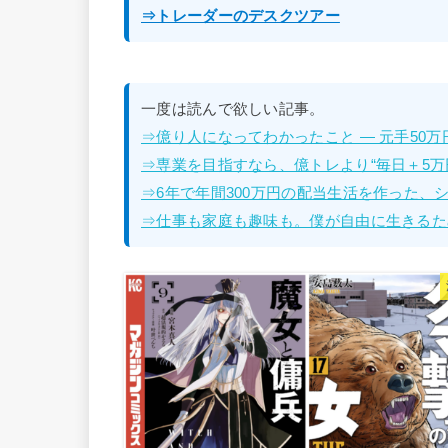
⇒トレーダーのデスクツアー
一度は読んで欲しい記事。
⇒億り人になってわかったこと — 元手50
⇒専業を目指すなら、億トレより“毎日＋5万
⇒6年で年間300万円の配当生活を作った、
⇒仕事も家庭も趣味も。僕が自由に生きるた