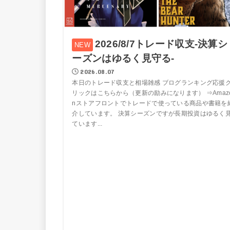
2026/8/7トレード収支-決算シ
ーズンはゆるく見守る-
2026.08.07
本日のトレード収支と相場雑感 ブログランキング応援
リックはこちらから（更新の励みになります） ⇒Amaz
nストアフロントでトレードで使っている商品や書籍を
介しています。 決算シーズンですが長期投資はゆるく
ています...