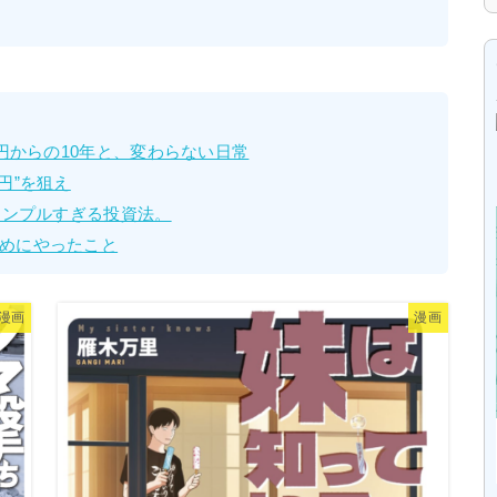
万円からの10年と、変わらない日常
円”を狙え
シンプルすぎる投資法。
めにやったこと
漫画
漫画