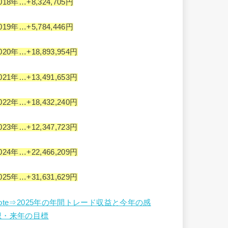
018年…+8,324,705円
019年…+5,784,446円
020年…+18,893,954円
021年…+13,491,653円
022年…+18,432,240円
023年…+12,347,723円
024年…+22,466,209円
025年…+31,631,629円
note⇒2025年の年間トレード収益と今年の感
想・来年の目標