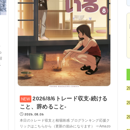
ク
o
紹
見
2
2026/8/6トレード収支-続ける
2
こと、辞めること-
2026.08.06
2
本日のトレード収支と相場雑感 ブログランキング応援ク
リックはこちらから（更新の励みになります） ⇒Amazo