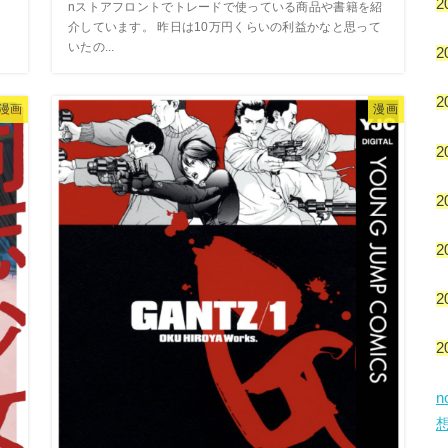
2
nストアフロントでトレードで使っている商品や書籍を紹
介しています。 昨日は10万円くらいの利益かなと思って
いたの...
2
2
漫画
漫画
2
2
2
2
2