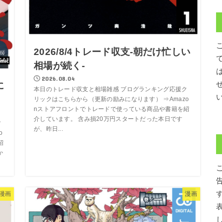
2026/8/4トレード収支-朝だけ忙しい
相場が続く-
2026.08.04
に
本日のトレード収支と相場雑感 ブログランキング応援ク
リックはこちらから（更新の励みになります） ⇒Amazo
nストアフロントでトレードで使っている商品や書籍を紹
介しています。 含み損20万円スタートだった本日です
ク
が、昨日...
o
紹
か
漫画
漫画