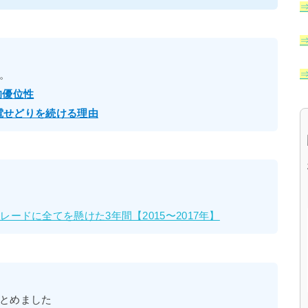
。
的優位性
家電せどりを続ける理由
ードに全てを懸けた3年間【2015〜2017年】
とめました