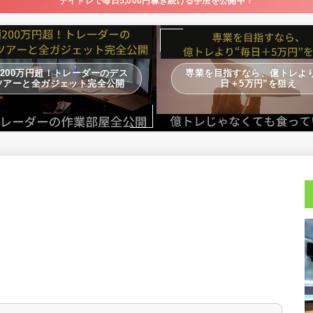
デイトレで毎日5,000円稼ぎ続ける手法を公開中！
200万円超！トレーダーのデス
専業を目指すなら、億トレより
ツアーと全ガジェット完全公開
日＋5万円”を狙え