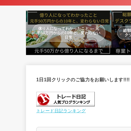
億り人になってわかったこと — 元
総額
手50万円からの10年と、変わらない
ク
日常
1日1回クリックのご協力をお願いします!!!!
トレード日記ランキング