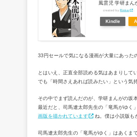
風雲児 学研まん
created by
Rinker
Kindle
33円セールで気になる漫画が大量にあったの
とはいえ、正直全部読める気はあまりして
でも「時間さえあれば読みたい」という気
その中でまず読んだのが、学研まんがの坂
最近だと、司馬遼太郎先生の「竜馬がゆく
画版を描かれています
ね。僕は小説版も
司馬遼太郎先生の「竜馬がゆく」はあくま