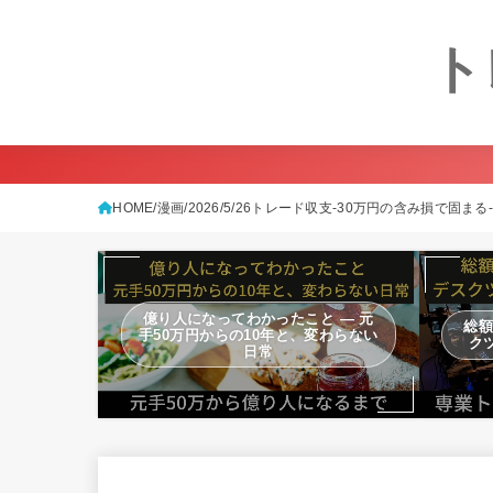
ト
HOME
漫画
2026/5/26トレード収支-30万円の含み損で固まる-
億り人になってわかったこと — 元
総額
手50万円からの10年と、変わらない
ク
日常