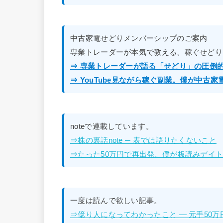
中古家電せどりメンバーシップのご案内
専業トレーダーが本気で教える、稼ぐせどり
⇒ 専業トレーダーが語る「せどり」の圧倒
⇒ YouTube見ながら稼ぐ副業。僕が中古
noteで連載しています。
⇒株の裏話note ─ 表では語りたくないこと
⇒たった50万円で再出発。僕が板読みデイトレ
一度は読んで欲しい記事。
⇒億り人になってわかったこと — 元手50