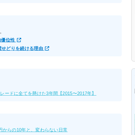
。
的優位性
家電せどりを続ける理由
ードに全てを懸けた3年間【2015〜2017年】
万円からの10年と、変わらない日常