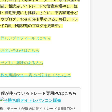
円超、板読みデイトレードで資産を増やし、短
期・長期投資にも挑戦。さらに、中古家電せど
りやブログ、YouTubeも手がける。毎日、トレ
ード7割、雑談3割のブログを更新中。
⇒詳しいプロフィールはこちら
⇒お問い合わせはこちら
⇒せどりに興味のある人へ
⇒株の裏話note ─ 表では語りたくないこと
僕が使っているトレード専用PCはこちら
板・チャートが快適に動くトレード専用BTOパ