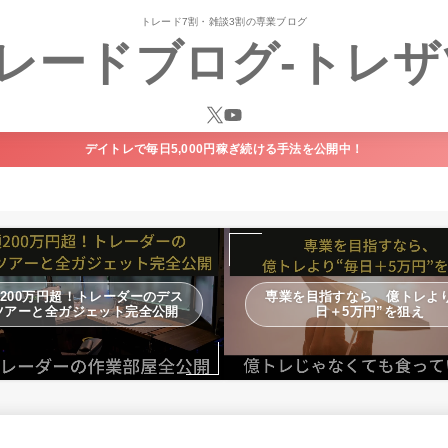
トレード7割・雑談3割の専業ブログ
レードブログ-トレザ
デイトレで毎日5,000円稼ぎ続ける手法を公開中！
200万円超！トレーダーのデス
専業を目指すなら、億トレより
ツアーと全ガジェット完全公開
日＋5万円”を狙え