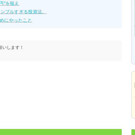
円”を狙え
シンプルすぎる投資法。
めにやったこと
願いします！