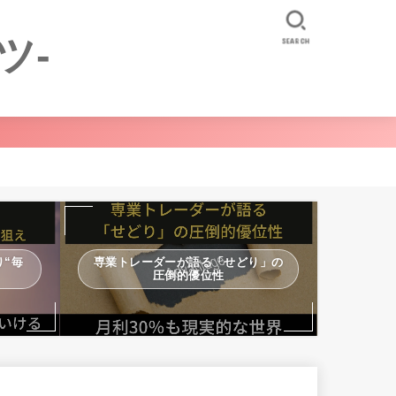
ツ-
SEARCH
“毎
専業トレーダーが語る「せどり」の
圧倒的優位性