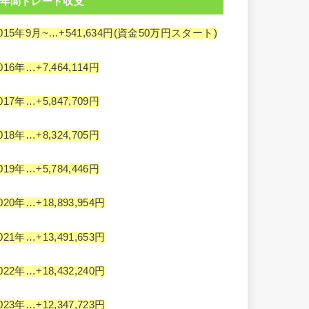
年間トレード収支
015年9月~…+541,634円(資金50万円スタート)
016年…+7,464,114円
017年…+5,847,709円
018年…+8,324,705円
019年…+5,784,446円
020年…+18,893,954円
021年…+13,491,653円
022年…+18,432,240円
023年…+12,347,723円