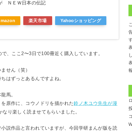
が ＮＥＷ日本の伝記
Amazon
楽天市場
Yahooショッピング
で、ここ2〜3日で100冊近く購入しています。
いません（笑）
持ちはずっとあるんですよね。
本龍馬。
」を原作に、コウノドリを描かれた
鈴ノ木ユウ先生が漫
かなり楽しく読ませてもらいました。
W
で小説作品と言われていますが、今回学研まんが版を読