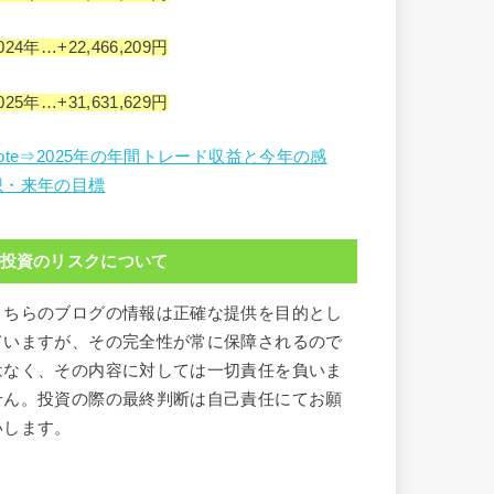
024年…+22,466,209円
025年…+31,631,629円
note⇒2025年の年間トレード収益と今年の感
想・来年の目標
投資のリスクについて
こちらのブログの情報は正確な提供を目的とし
ていますが、その完全性が常に保障されるので
はなく、その内容に対しては一切責任を負いま
せん。投資の際の最終判断は自己責任にてお願
いします。