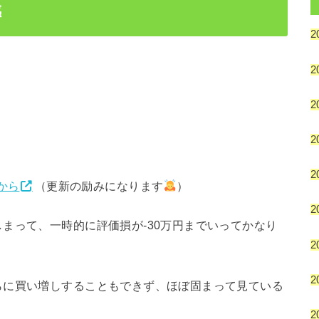
感
2
2
2
2
2
から
（更新の励みになります
）
2
まって、一時的に評価損が-30万円までいってかなり
2
2
らに買い増しすることもできず、ほぼ固まって見ている
2