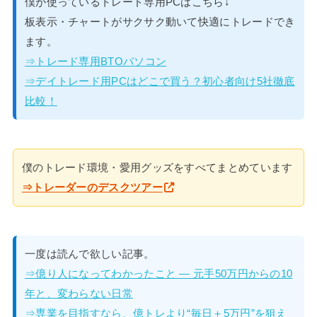
僕が使っているトレード専用PCはこちら↓
板表示・チャートがサクサク動いて快適にトレードでき
ます。
⇒トレード専用BTOパソコン
⇒デイトレード用PCはどこで買う？初心者向け5社徹底
比較！
僕のトレード環境・愛用グッズをすべてまとめています
⇒トレーダーのデスクツアー
一度は読んで欲しい記事。
⇒億り人になってわかったこと — 元手50万円からの10
年と、変わらない日常
⇒専業を目指すなら、億トレより“毎日＋5万円”を狙え