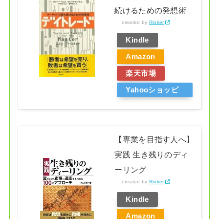
続けるための発想術
created by
Rinker
Kindle
Amazon
楽天市場
Yahooショッピ
ング
【専業を目指す人へ】
実践 生き残りのディ
ーリング
created by
Rinker
Kindle
Amazon