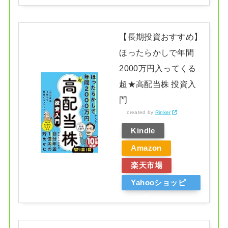
ング
【長期投資おすすめ】
ほったらかしで年間
2000万円入ってくる
超★高配当株 投資入
門
created by
Rinker
Kindle
Amazon
楽天市場
Yahooショッピ
ング