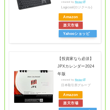
created by
Rinker
Logicool(ロジクール)
Amazon
楽天市場
Yahooショッピ
ング
【投資家なら必須】
JPXカレンダー2024
年版
created by
Rinker
日本取引所グループ
Amazon
楽天市場