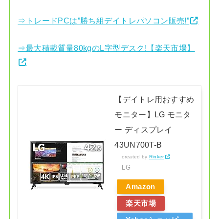
⇒トレードPCは”勝ち組デイトレパソコン販売!”
⇒最大積載質量80kgのL字型デスク!【楽天市場】
【デイトレ用おすすめ
モニター】LG モニタ
ー ディスプレイ
43UN700T-B
created by
Rinker
LG
Amazon
楽天市場