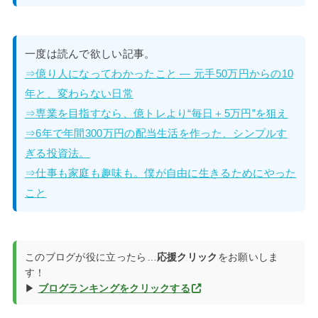
一度は読んで欲しい記事。
⇒億り人になってわかったこと — 元手50万円からの10
年と、変わらない日常
⇒専業を目指すなら、億トレより“毎日＋5万円”を狙え
⇒6年で年間300万円の配当生活を作った、シンプルす
ぎる投資法。
⇒仕事も家庭も趣味も。僕が自由に生きるためにやった
こと
このブログが役に立ったら…
応援クリック
をお願いしま
す！
▶
ブログランキングをクリックする