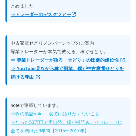
とめました
⇒トレーダーのデスクツアー
中古家電せどりメンバーシップのご案内
専業トレーダーが本気で教える、稼ぐせどり。
⇒ 専業トレーダーが語る「せどり」の圧倒的優位性
⇒ YouTube見ながら稼ぐ副業。僕が中古家電せどりを
続ける理由
noteで連載しています。
⇒株の裏話note ─ 表では語りたくないこと
⇒たった50万円で再出発。僕が板読みデイトレードに
全てを懸けた3年間【2015〜2017年】