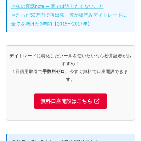
⇒株の裏話note ─ 表では語りたくないこと
⇒たった50万円で再出発。僕が板読みデイトレードに
全てを懸けた3年間【2015〜2017年】
デイトレードに特化したツールを使いたいなら松井証券がお
すすめ！
1日信用取引で
手数料ゼロ
。今すぐ無料で口座開設できま
す。
無料口座開設はこちら