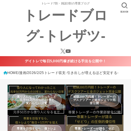
トレード7割・雑談3割の専業ブログ
トレードブロ
SEARCH
グ-トレザツ-
デイトレで毎日5,000円稼ぎ続ける手法を公開中！
HOME
漫画
2026/2/25トレード収支-引き出しが増えるほど安定する-
億り人になってわかったこと
総額200万円超！トレーダーの
— 元手50万円からの10年と、
デスクツアーと全ガジェット完
変わらない日常
全公開
専業を目指すなら、億トレよ
専業トレーダーが語る「せど