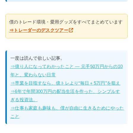
僕のトレード環境・愛用グッズをすべてまとめています
⇒トレーダーのデスクツアー
一度は読んで欲しい記事。
⇒億り人になってわかったこと — 元手50万円からの10
年と、変わらない日常
⇒専業を目指すなら、億トレより“毎日＋5万円”を狙え
⇒6年で年間300万円の配当生活を作った、シンプルす
ぎる投資法。
⇒仕事も家庭も趣味も。僕が自由に生きるためにやった
こと