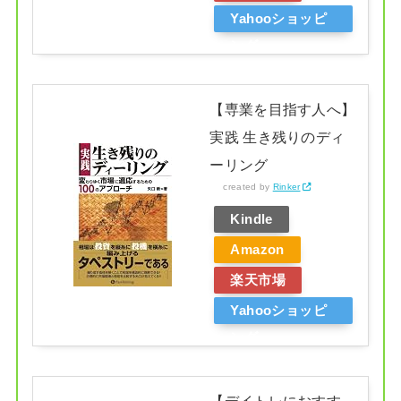
Yahooショッピ
ング
【専業を目指す人へ】
実践 生き残りのディ
ーリング
created by
Rinker
Kindle
Amazon
楽天市場
Yahooショッピ
ング
【デイトレにおすす