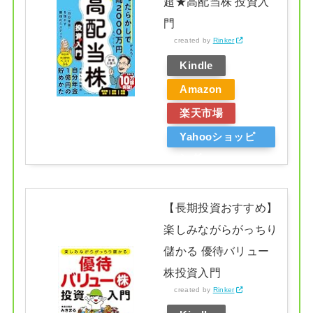
超★高配当株 投資入
門
created by
Rinker
Kindle
Amazon
楽天市場
Yahooショッピ
ング
【長期投資おすすめ】
楽しみながらがっちり
儲かる 優待バリュー
株投資入門
created by
Rinker