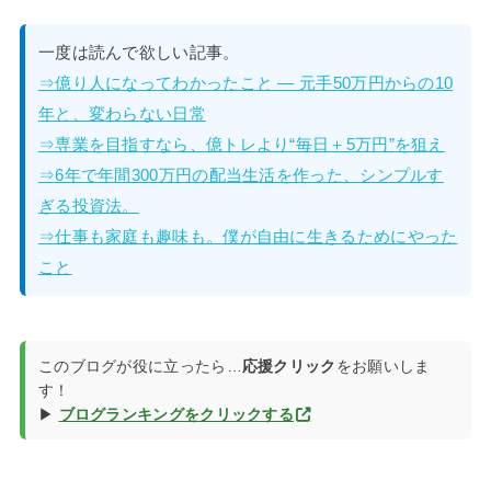
一度は読んで欲しい記事。
⇒億り人になってわかったこと — 元手50万円からの10
年と、変わらない日常
⇒専業を目指すなら、億トレより“毎日＋5万円”を狙え
⇒6年で年間300万円の配当生活を作った、シンプルす
ぎる投資法。
⇒仕事も家庭も趣味も。僕が自由に生きるためにやった
こと
このブログが役に立ったら…
応援クリック
をお願いしま
す！
▶
ブログランキングをクリックする