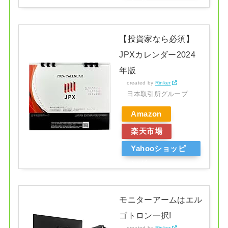
ング
【投資家なら必須】
JPXカレンダー2024
年版
created by
Rinker
日本取引所グループ
Amazon
楽天市場
Yahooショッピ
ング
モニターアームはエル
ゴトロン一択!
created by
Rinker