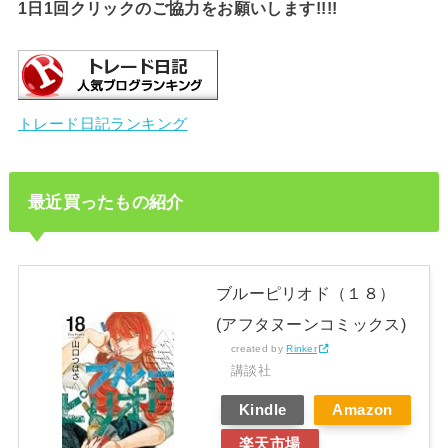
1日1回クリックのご協力をお願いします!!!!
トレード日記ランキング
最近買ったもの紹介
ブルーピリオド（１８）
(アフタヌーンコミックス)
created by
Rinker
講談社
Kindle
Amazon
楽天市場