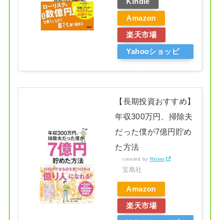
Kindle
Amazon
楽天市場
Yahooショッピ
ング
【長期投資おすすめ】
年収300万円、掃除夫
だった僕が7億円貯め
た方法
created by
Rinker
宝島社
Amazon
楽天市場