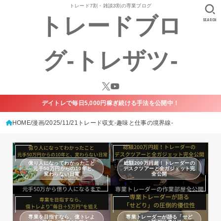
トレード7割・雑談3割の専業ブログ
トレードブロ
SEARCH
グ-トレザツ-
デイトレで毎日5,000円稼ぎ続ける手法を公開中！
HOME
漫画
2025/11/21トレード収支-趣味と仕事の境界線-
億り人になってわかったこと
総額200万円超！トレーダーの
— 元手50万円からの10年と、
デスクツアーと全ガジェット完
変わらない日常
全公開
専業を目指すなら、億トレよ
専業トレーダーが語る「せど