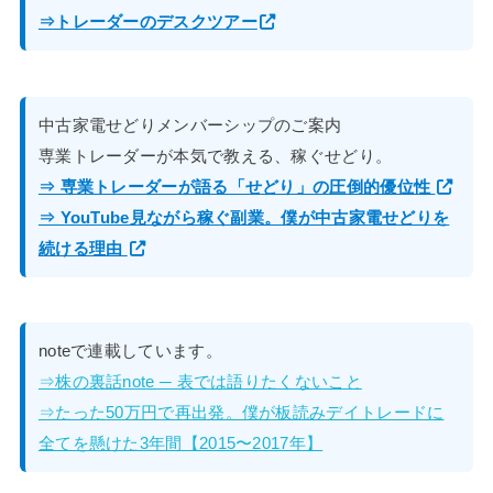
⇒トレーダーのデスクツアー
中古家電せどりメンバーシップのご案内
専業トレーダーが本気で教える、稼ぐせどり。
⇒ 専業トレーダーが語る「せどり」の圧倒的優位性
⇒ YouTube見ながら稼ぐ副業。僕が中古家電せどりを
続ける理由
noteで連載しています。
⇒株の裏話note ─ 表では語りたくないこと
⇒たった50万円で再出発。僕が板読みデイトレードに
全てを懸けた3年間【2015〜2017年】