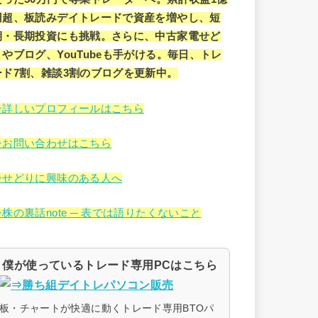
円超、板読みデイトレードで資産を増やし、短
期・長期投資にも挑戦。さらに、中古家電せど
りやブログ、YouTubeも手がける。毎日、トレ
ード7割、雑談3割のブログを更新中。
⇒詳しいプロフィールはこちら
⇒お問い合わせはこちら
⇒せどりに興味のある人へ
⇒株の裏話note ─ 表では語りたくないこと
僕が使っているトレード専用PCはこちら
板・チャートが快適に動くトレード専用BTOパ