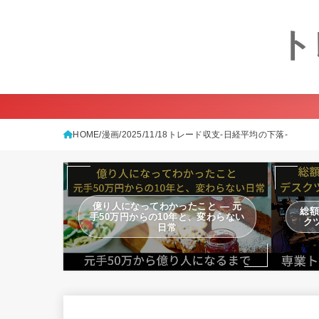
ト
HOME
漫画
2025/11/18トレード収支-日経平均の下落-
億り人になってわかったこと — 元
総額
手50万円からの10年と、変わらない
ク
日常