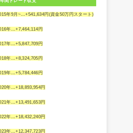
年間トレード収支
015年9月~…+541,634円(資金50万円スタート)
016年…+7,464,114円
017年…+5,847,709円
018年…+8,324,705円
019年…+5,784,446円
020年…+18,893,954円
021年…+13,491,653円
022年…+18,432,240円
023年…+12,347,723円