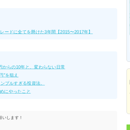
ードに全てを懸けた3年間【2015〜2017年】
万円からの10年と、変わらない日常
円”を狙え
シンプルすぎる投資法。
めにやったこと
願いします！