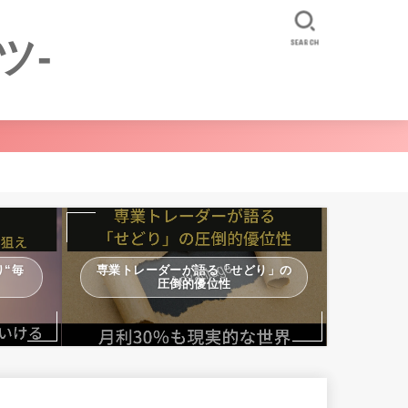
ツ-
SEARCH
“毎
専業トレーダーが語る「せどり」の
圧倒的優位性