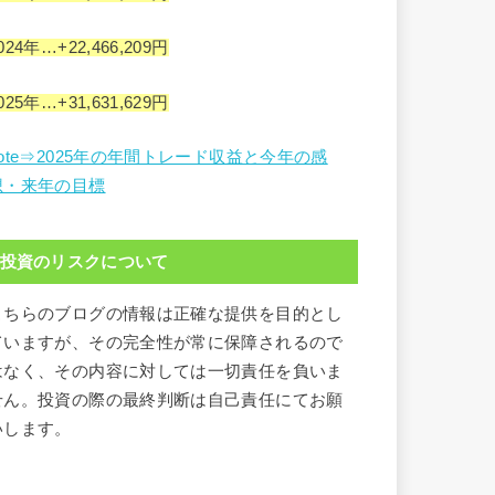
024年…+22,466,209円
025年…+31,631,629円
note⇒2025年の年間トレード収益と今年の感
想・来年の目標
投資のリスクについて
こちらのブログの情報は正確な提供を目的とし
ていますが、その完全性が常に保障されるので
はなく、その内容に対しては一切責任を負いま
せん。投資の際の最終判断は自己責任にてお願
いします。