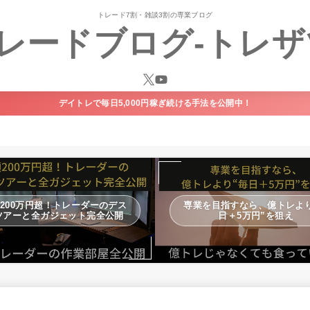
トレード7割・雑談3割の専業ブログ
レードブログ-トレザ
デイトレで毎日5,000円稼ぎ続ける手法を公開中！
200万円超！トレーダーのデス
専業を目指すなら、億トレより
ツアーと全ガジェット完全公開
日＋5万円”を狙え