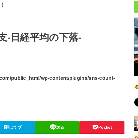
。】
ド収支-日経平均の下落-
om/public_html/wp-content/plugins/sns-count-
はてブ
送る
Pocket