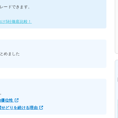
レードできます。
向け5社徹底比較！
とめました
。
的優位性
家電せどりを続ける理由