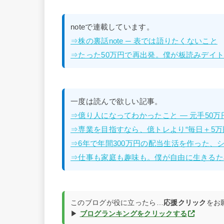
noteで連載しています。
⇒株の裏話note ─ 表では語りたくないこと
⇒たった50万円で再出発。僕が板読みデイトレ
一度は読んで欲しい記事。
⇒億り人になってわかったこと — 元手50
⇒専業を目指すなら、億トレより“毎日＋5万
⇒6年で年間300万円の配当生活を作った、
⇒仕事も家庭も趣味も。僕が自由に生きるた
このブログが役に立ったら…
応援クリック
をお
▶
ブログランキングをクリックする