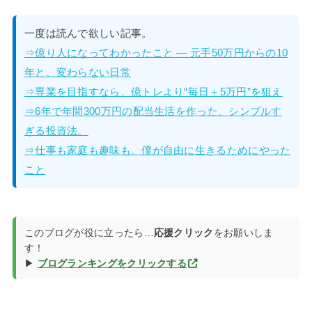
一度は読んで欲しい記事。
⇒億り人になってわかったこと — 元手50万円からの10
年と、変わらない日常
⇒専業を目指すなら、億トレより“毎日＋5万円”を狙え
⇒6年で年間300万円の配当生活を作った、シンプルす
ぎる投資法。
⇒仕事も家庭も趣味も。僕が自由に生きるためにやった
こと
このブログが役に立ったら…
応援クリック
をお願いしま
す！
▶
ブログランキングをクリックする