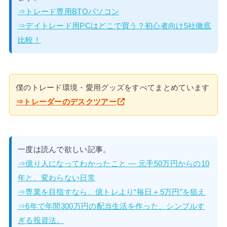
⇒トレード専用BTOパソコン
⇒デイトレード用PCはどこで買う？初心者向け5社徹底
比較！
僕のトレード環境・愛用グッズをすべてまとめています
⇒トレーダーのデスクツアー
一度は読んで欲しい記事。
⇒億り人になってわかったこと — 元手50万円からの10
年と、変わらない日常
⇒専業を目指すなら、億トレより“毎日＋5万円”を狙え
⇒6年で年間300万円の配当生活を作った、シンプルす
ぎる投資法。