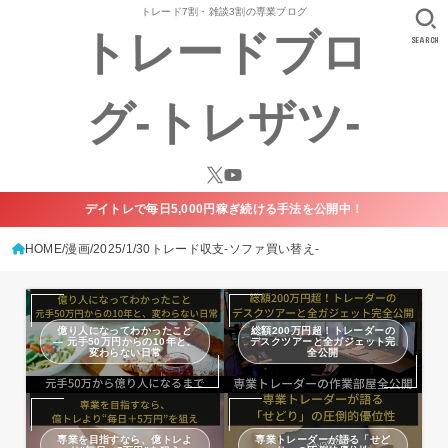
トレード7割・雑談3割の専業ブログ
トレードブロ
SEARCH
グ-トレザツ-
デイトレで毎日5,000円稼ぎ続ける手法を公開中！
HOME
漫画
2025/1/30トレード収支-ソファ買い替え-
億り人になってわかったこと
総額200万円超！トレーダーの
— 元手50万円からの10年と、
デスクツアーと全ガジェット完
変わらない日常
全公開
専業を目指すなら、億トレよ
専業トレーダーが語る「せど