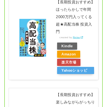
【長期投資おすすめ】
ほったらかしで年間
2000万円入ってくる
超★高配当株 投資入
門
created by
Rinker
Kindle
Amazon
楽天市場
Yahooショッピ
ング
【長期投資おすすめ】
楽しみながらがっちり