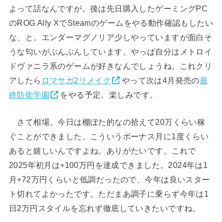
よって話なんですが。後は先日購入したゲーミングPC
のROG Ally XでSteamのゲームをやる動作確認もしたい
な、と。エンダーマグノリア少しやっていますが面白そ
うな匂いがぷんぷんしています。やっぱ自分はメトロイ
ドヴァニラ系のゲームが好きなんでしょうね。これクリ
アしたら
ロマサガ2リメイク
やって次は4月発売の
最
終防衛学園
をやる予定。楽しみです。
さて相場。今日は棚ぼた的なの拾えて20万くらい稼
ぐことができました。こういうボーナス月に1度くらい
あると嬉しいんですよね。ありがたいです。これで
2025年初月は+100万円を達成できました。2024年は1
月+72万円くらいと低調だったので、今年は良いスター
ト切れてよかったです。ただまあ調子に乗らず今年は1
日2万円スタイルを忘れず徹底していきたいですね。