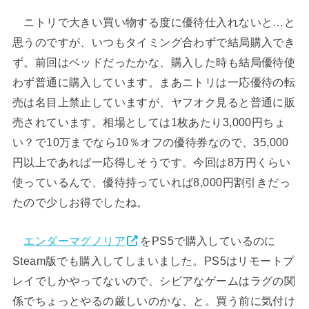
ニトリで大きい買い物する度に優待仕入れないと…と
思うのですが、いつもタイミング合わずで結局購入でき
ず。前回はベッドだったかな、購入した時も結局優待使
わず普通に購入しています。まあニトリは一応優待の転
売は名目上禁止していますが、ヤフオク見ると普通に販
売されています。相場としては1枚あたり3,000円ちょ
い？で10万までなら10％オフの優待券なので、35,000
円以上であれば一応得しそうです。今回は8万円くらい
使っているんで、優待持っていれば8,000円割引きだっ
たので少しお得でしたね。
エンダーマグノリア
をPS5で購入しているのに
Steam版でも購入してしまいました。PS5はリモートプ
レイでしかやってないので、シビアなゲームはラグの関
係でちょっとやるの厳しいのかな、と。買う前に気付け