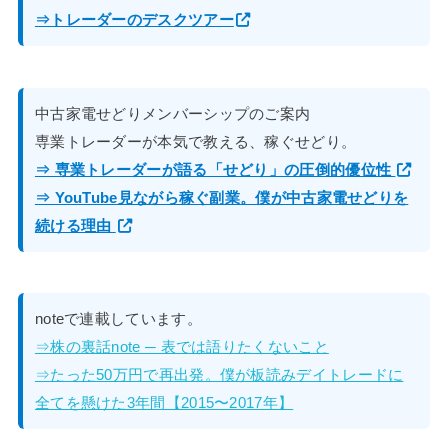
⇒トレーダーのデスクツアー
中古家電せどりメンバーシップのご案内
専業トレーダーが本気で教える、稼ぐせどり。
⇒ 専業トレーダーが語る「せどり」の圧倒的優位性
⇒ YouTube見ながら稼ぐ副業。僕が中古家電せどりを
続ける理由
noteで連載しています。
⇒株の裏話note ─ 表では語りたくないこと
⇒たった50万円で再出発。僕が板読みデイトレードに
全てを懸けた3年間【2015〜2017年】