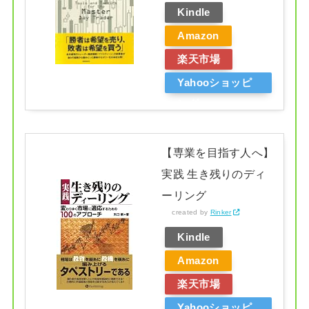
Kindle
Amazon
楽天市場
Yahooショッピ
ング
【専業を目指す人へ】
実践 生き残りのディ
ーリング
created by
Rinker
Kindle
Amazon
楽天市場
Yahooショッピ