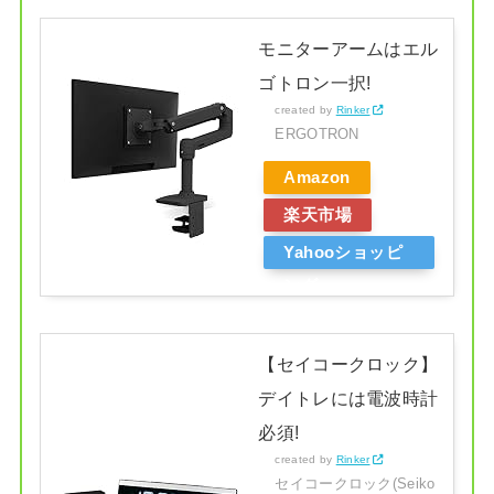
モニターアームはエル
ゴトロン一択!
created by
Rinker
ERGOTRON
Amazon
楽天市場
Yahooショッピ
ング
【セイコークロック】
デイトレには電波時計
必須!
created by
Rinker
セイコークロック(Seiko