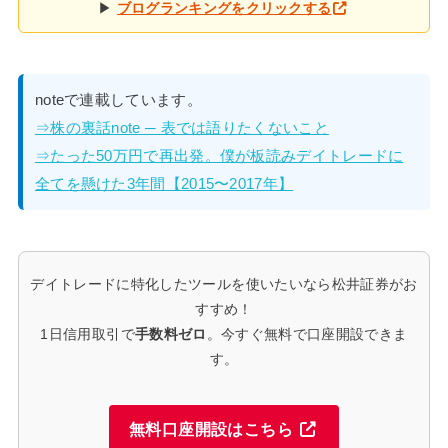
▶
ブログランキングをクリックする
noteで連載しています。
⇒株の裏話note ─ 表では語りたくないこと
⇒たった50万円で再出発。僕が板読みデイトレードに
全てを懸けた3年間【2015〜2017年】
デイトレードに特化したツールを使いたいなら松井証券がお
すすめ！
1日信用取引で
手数料ゼロ
。今すぐ無料で口座開設できま
す。
無料口座開設はこちら