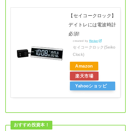
【セイコークロック】
デイトレには電波時計
必須!
created by
Rinker
セイコークロック(Seiko
Clock)
Amazon
楽天市場
Yahooショッピ
ング
おすすめ投資本！