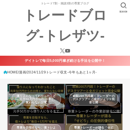
トレード7割・雑談3割の専業ブログ
トレードブロ
SEARCH
グ-トレザツ-
デイトレで毎日5,000円稼ぎ続ける手法を公開中！
HOME
漫画
2024/11/29トレード収支-今年もあと1ヶ月-
億り人になってわかったこと
総額200万円超！トレーダーの
— 元手50万円からの10年と、
デスクツアーと全ガジェット完
変わらない日常
全公開
専業を目指すなら、億トレよ
専業トレーダーが語る「せど