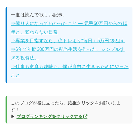
一度は読んで欲しい記事。
⇒億り人になってわかったこと — 元手50万円からの10
年と、変わらない日常
⇒専業を目指すなら、億トレより“毎日＋5万円”を狙え
⇒6年で年間300万円の配当生活を作った、シンプルす
ぎる投資法。
⇒仕事も家庭も趣味も。僕が自由に生きるためにやった
こと
このブログが役に立ったら…
応援クリック
をお願いしま
す！
▶
ブログランキングをクリックする