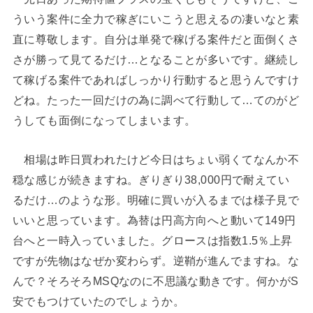
ういう案件に全力で稼ぎにいこうと思えるの凄いなと素
直に尊敬します。自分は単発で稼げる案件だと面倒くさ
さが勝って見てるだけ…となることが多いです。継続し
て稼げる案件であればしっかり行動すると思うんですけ
どね。たった一回だけの為に調べて行動して…てのがど
うしても面倒になってしまいます。
相場は昨日買われたけど今日はちょい弱くてなんか不
穏な感じが続きますね。ぎりぎり38,000円で耐えてい
るだけ…のような形。明確に買いが入るまでは様子見で
いいと思っています。為替は円高方向へと動いて149円
台へと一時入っていました。グロースは指数1.5％上昇
ですが先物はなぜか変わらず。逆鞘が進んでますね。な
んで？そろそろMSQなのに不思議な動きです。何かがS
安でもつけていたのでしょうか。