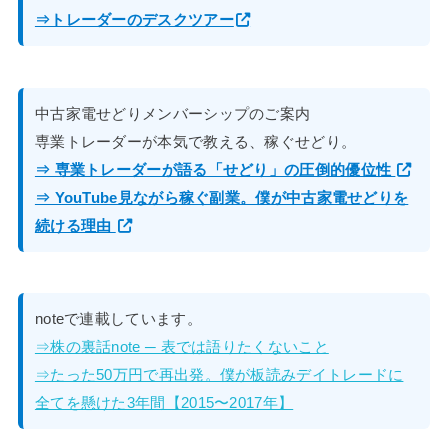
⇒トレーダーのデスクツアー
中古家電せどりメンバーシップのご案内
専業トレーダーが本気で教える、稼ぐせどり。
⇒ 専業トレーダーが語る「せどり」の圧倒的優位性
⇒ YouTube見ながら稼ぐ副業。僕が中古家電せどりを
続ける理由
noteで連載しています。
⇒株の裏話note ─ 表では語りたくないこと
⇒たった50万円で再出発。僕が板読みデイトレードに
全てを懸けた3年間【2015〜2017年】