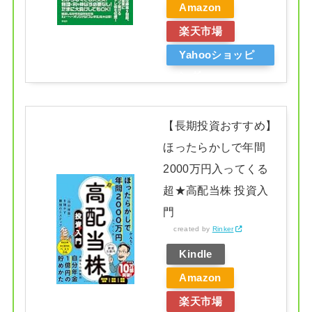
Amazon
楽天市場
Yahooショッピ
ング
【長期投資おすすめ】
ほったらかしで年間
2000万円入ってくる
超★高配当株 投資入
門
created by
Rinker
Kindle
Amazon
楽天市場