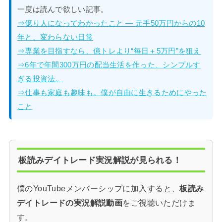
一度は読んで欲しい記事。
⇒億り人になってわかったこと — 元手50万円からの10
年と、変わらない日常
⇒専業を目指すなら、億トレより“毎日＋5万円”を狙え
⇒6年で年間300万円の配当生活を作った、シンプルす
ぎる投資法。
⇒仕事も家庭も趣味も。僕が自由に生きるためにやった
こと
板読みデイトレード実況解説が見られる！
僕のYouTubeメンバーシップに加入すると、
板読み
デイトレードの実況解説動画
をご視聴いただけま
す。