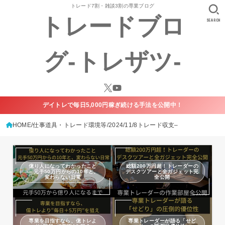
トレード7割・雑談3割の専業ブログ
トレードブロ
SEARCH
グ-トレザツ-
デイトレで毎日5,000円稼ぎ続ける手法を公開中！
HOME
仕事道具・トレード環境等
2024/11/8トレード収支–
億り人になってわかったこと
総額200万円超！トレーダーの
— 元手50万円からの10年と、
デスクツアーと全ガジェット完
変わらない日常
全公開
専業を目指すなら、億トレよ
専業トレーダーが語る「せど