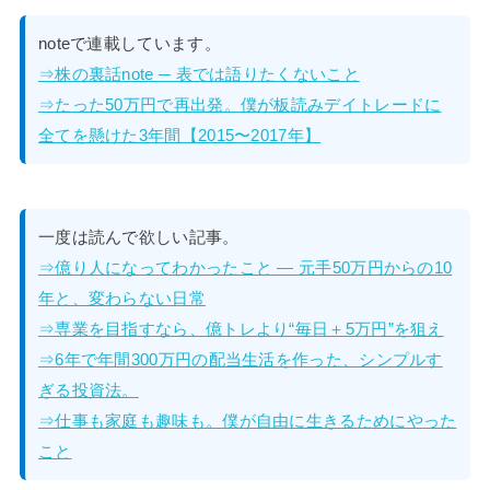
noteで連載しています。
⇒株の裏話note ─ 表では語りたくないこと
⇒たった50万円で再出発。僕が板読みデイトレードに
全てを懸けた3年間【2015〜2017年】
一度は読んで欲しい記事。
⇒億り人になってわかったこと — 元手50万円からの10
年と、変わらない日常
⇒専業を目指すなら、億トレより“毎日＋5万円”を狙え
⇒6年で年間300万円の配当生活を作った、シンプルす
ぎる投資法。
⇒仕事も家庭も趣味も。僕が自由に生きるためにやった
こと