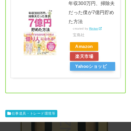
年収300万円、掃除夫
だった僕が7億円貯め
た方法
created by
Rinker
宝島社
Amazon
楽天市場
Yahooショッピ
ング
仕事道具・トレード環境等