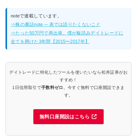
noteで連載しています。
⇒株の裏話note ─ 表では語りたくないこと
⇒たった50万円で再出発。僕が板読みデイトレードに
全てを懸けた3年間【2015〜2017年】
デイトレードに特化したツールを使いたいなら松井証券がお
すすめ！
1日信用取引で
手数料ゼロ
。今すぐ無料で口座開設できま
す。
無料口座開設はこちら