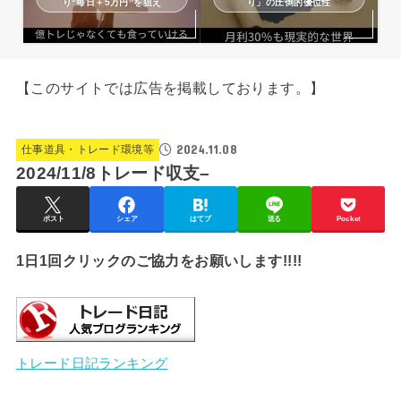
り“毎日＋5万円”を狙え
り」の圧倒的優位性
【このサイトでは広告を掲載しております。】
2024.11.08
仕事道具・トレード環境等
2024/11/8トレード収支–
ポスト
シェア
はてブ
送る
Pocket
1日1回クリックのご協力をお願いします!!!!
トレード日記ランキング