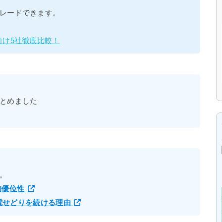
レードできます。
向け5社徹底比較！
とめました
。
的優位性
家電せどりを続ける理由