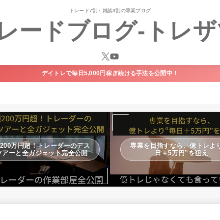
トレード7割・雑談3割の専業ブログ
レードブログ-トレザ
デイトレで毎日5,000円稼ぎ続ける手法を公開中！
200万円超！トレーダーのデス
専業を目指すなら、億トレより
ツアーと全ガジェット完全公開
日＋5万円”を狙え