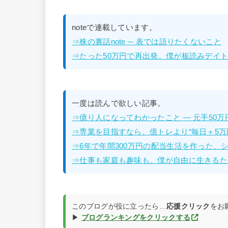
noteで連載しています。
⇒株の裏話note ─ 表では語りたくないこと
⇒たった50万円で再出発。僕が板読みデイトレ
一度は読んで欲しい記事。
⇒億り人になってわかったこと — 元手50
⇒専業を目指すなら、億トレより“毎日＋5万
⇒6年で年間300万円の配当生活を作った、
⇒仕事も家庭も趣味も。僕が自由に生きるた
このブログが役に立ったら…
応援クリック
をお
▶
ブログランキングをクリックする