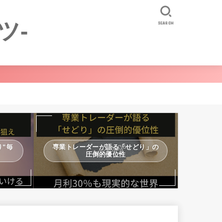
ツ-
SEARCH
“毎
専業トレーダーが語る「せどり」の
圧倒的優位性