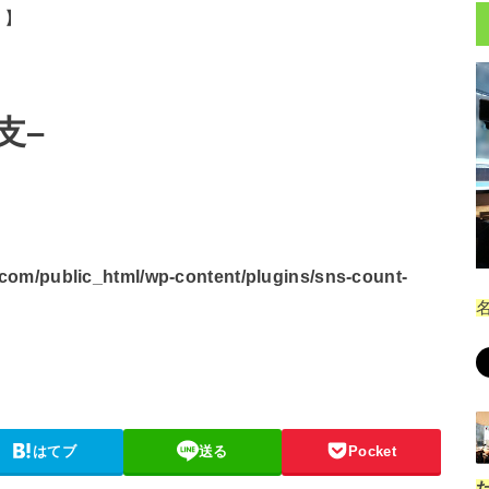
。】
支–
om/public_html/wp-content/plugins/sns-count-
はてブ
送る
Pocket