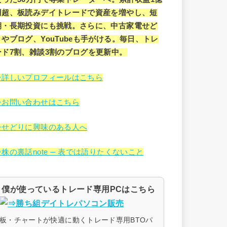
円超、板読みデイトレードで資産を増やし、短
期・長期投資にも挑戦。さらに、中古家電せど
りやブログ、YouTubeも手がける。毎日、トレ
ード7割、雑談3割のブログを更新中。
⇒詳しいプロフィールはこちら
⇒お問い合わせはこちら
⇒せどりに興味のある人へ
⇒株の裏話note ─ 表では語りたくないこと
僕が使っているトレード専用PCはこちら
板・チャートが快適に動くトレード専用BTOパ