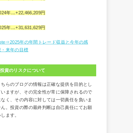
024年…+22,466,209円
025年…+31,631,629円
note⇒2025年の年間トレード収益と今年の感
想・来年の目標
投資のリスクについて
こちらのブログの情報は正確な提供を目的とし
ていますが、その完全性が常に保障されるので
はなく、その内容に対しては一切責任を負いま
せん。投資の際の最終判断は自己責任にてお願
いします。