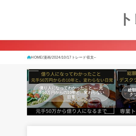
ト
HOME
漫画
2024/10/17トレード収支–
億り人になってわかったこと — 元
総額
手50万円からの10年と、変わらない
ク
日常