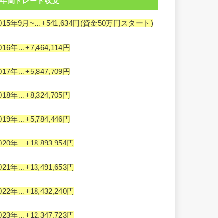
年間トレード収支
015年9月~…+541,634円(資金50万円スタート)
016年…+7,464,114円
017年…+5,847,709円
018年…+8,324,705円
019年…+5,784,446円
020年…+18,893,954円
021年…+13,491,653円
022年…+18,432,240円
023年…+12,347,723円