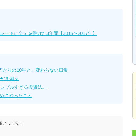
ードに全てを懸けた3年間【2015〜2017年】
万円からの10年と、変わらない日常
円”を狙え
シンプルすぎる投資法。
めにやったこと
願いします！