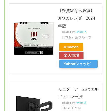
【投資家なら必須】
JPXカレンダー2024
年版
created by
Rinker
日本取引所グループ
Amazon
楽天市場
Yahooショッピ
ング
モニターアームはエル
ゴトロン一択!
created by
Rinker
ERGOTRON