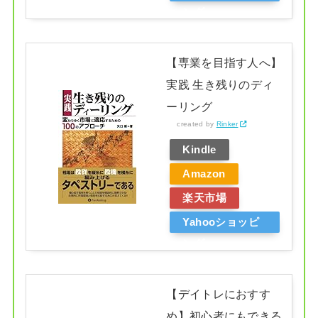
ング
【専業を目指す人へ】
実践 生き残りのディ
ーリング
created by
Rinker
Kindle
Amazon
楽天市場
Yahooショッピ
ング
【デイトレにおすす
め】初心者にもできる