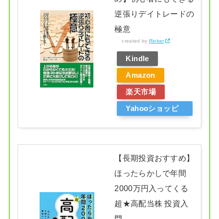
逆張りデイトレードの
極意
created by
Rinker
Kindle
Amazon
楽天市場
Yahooショッピ
ング
【長期投資おすすめ】
ほったらかしで年間
2000万円入ってくる
超★高配当株 投資入
門