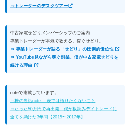
⇒トレーダーのデスクツアー
中古家電せどりメンバーシップのご案内
専業トレーダーが本気で教える、稼ぐせどり。
⇒ 専業トレーダーが語る「せどり」の圧倒的優位性
⇒ YouTube見ながら稼ぐ副業。僕が中古家電せどりを
続ける理由
noteで連載しています。
⇒株の裏話note ─ 表では語りたくないこと
⇒たった50万円で再出発。僕が板読みデイトレードに
全てを懸けた3年間【2015〜2017年】