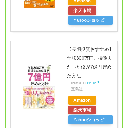
Amazon
楽天市場
Yahooショッピ
ング
【長期投資おすすめ】
年収300万円、掃除夫
だった僕が7億円貯め
た方法
created by
Rinker
宝島社
Amazon
楽天市場
Yahooショッピ