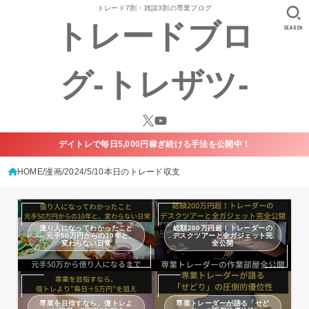
トレード7割・雑談3割の専業ブログ
トレードブロ
SEARCH
グ-トレザツ-
デイトレで毎日5,000円稼ぎ続ける手法を公開中！
HOME
漫画
2024/5/10本日のトレード収支
億り人になってわかったこと
総額200万円超！トレーダーの
— 元手50万円からの10年と、
デスクツアーと全ガジェット完
変わらない日常
全公開
専業を目指すなら、億トレよ
専業トレーダーが語る「せど