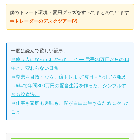
僕のトレード環境・愛用グッズをすべてまとめています
⇒トレーダーのデスクツアー
一度は読んで欲しい記事。
⇒億り人になってわかったこと — 元手50万円からの10
年と、変わらない日常
⇒専業を目指すなら、億トレより“毎日＋5万円”を狙え
⇒6年で年間300万円の配当生活を作った、シンプルす
ぎる投資法。
⇒仕事も家庭も趣味も。僕が自由に生きるためにやった
こと