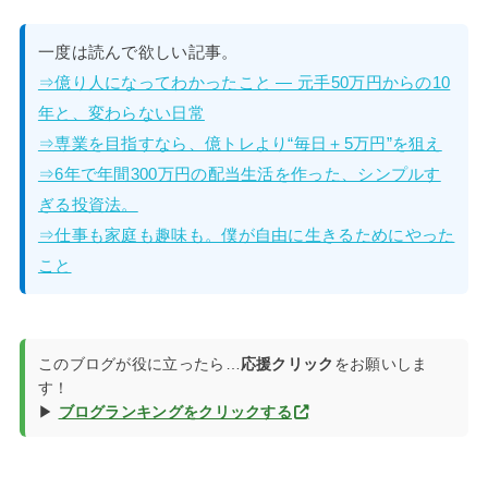
一度は読んで欲しい記事。
⇒億り人になってわかったこと — 元手50万円からの10
年と、変わらない日常
⇒専業を目指すなら、億トレより“毎日＋5万円”を狙え
⇒6年で年間300万円の配当生活を作った、シンプルす
ぎる投資法。
⇒仕事も家庭も趣味も。僕が自由に生きるためにやった
こと
このブログが役に立ったら…
応援クリック
をお願いしま
す！
▶
ブログランキングをクリックする