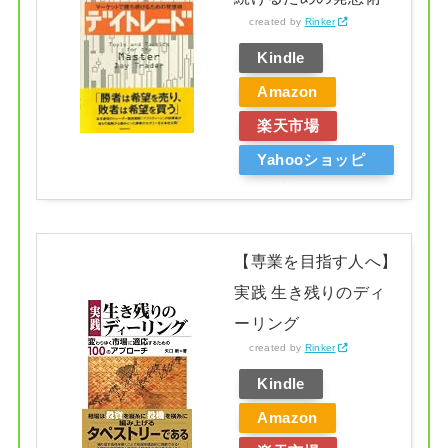
created by
Rinker
Kindle
Amazon
楽天市場
Yahooショッピ
ング
【専業を目指す人へ】
実践 生き残りのディ
ーリング
created by
Rinker
Kindle
Amazon