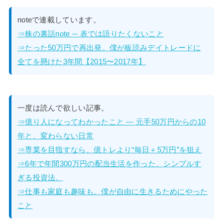
noteで連載しています。
⇒株の裏話note ─ 表では語りたくないこと
⇒たった50万円で再出発。僕が板読みデイトレードに
全てを懸けた3年間【2015〜2017年】
一度は読んで欲しい記事。
⇒億り人になってわかったこと — 元手50万円からの10
年と、変わらない日常
⇒専業を目指すなら、億トレより“毎日＋5万円”を狙え
⇒6年で年間300万円の配当生活を作った、シンプルす
ぎる投資法。
⇒仕事も家庭も趣味も。僕が自由に生きるためにやった
こと