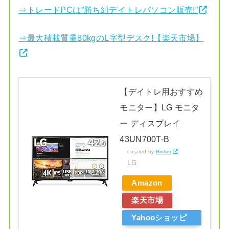
⇒トレードPCは”勝ち組デイトレパソコン販売!”
⇒最大積載質量80kgのL字型デスク!【楽天市場】
【デイトレ用おすすめ
モニター】LG モニタ
ー ディスプレイ
43UN700T-B
created by
Rinker
LG
Amazon
楽天市場
Yahooショッピ