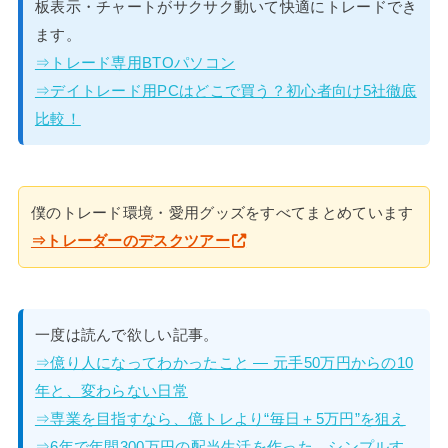
板表示・チャートがサクサク動いて快適にトレードでき
ます。
⇒トレード専用BTOパソコン
⇒デイトレード用PCはどこで買う？初心者向け5社徹底
比較！
僕のトレード環境・愛用グッズをすべてまとめています
⇒トレーダーのデスクツアー
一度は読んで欲しい記事。
⇒億り人になってわかったこと — 元手50万円からの10
年と、変わらない日常
⇒専業を目指すなら、億トレより“毎日＋5万円”を狙え
⇒6年で年間300万円の配当生活を作った、シンプルす