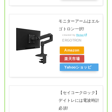
ング
モニターアームはエル
ゴトロン一択!
created by
Rinker
ERGOTRON
Amazon
楽天市場
Yahooショッピ
ング
【セイコークロック】
デイトレには電波時計
必須!