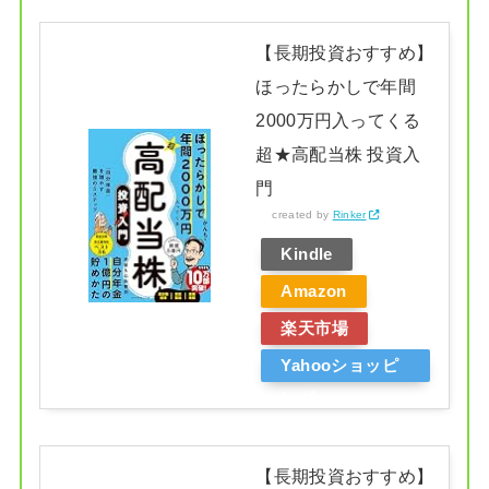
【長期投資おすすめ】
ほったらかしで年間
2000万円入ってくる
超★高配当株 投資入
門
created by
Rinker
Kindle
Amazon
楽天市場
Yahooショッピ
ング
【長期投資おすすめ】