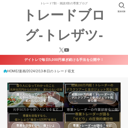
トレード7割・雑談3割の専業ブログ
トレードブロ
SEARCH
グ-トレザツ-
デイトレで毎日5,000円稼ぎ続ける手法を公開中！
HOME
漫画
2024/2/13本日のトレード収支
億り人になってわかったこと
総額200万円超！トレーダーの
— 元手50万円からの10年と、
デスクツアーと全ガジェット完
変わらない日常
全公開
専業を目指すなら、億トレよ
専業トレーダーが語る「せど