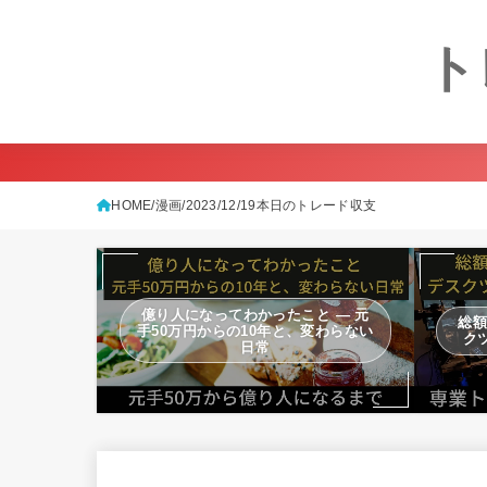
ト
HOME
漫画
2023/12/19本日のトレード収支
億り人になってわかったこと — 元
総額
手50万円からの10年と、変わらない
ク
日常