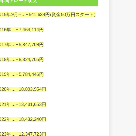
年間トレード収支
015年9月~…+541,634円(資金50万円スタート)
016年…+7,464,114円
017年…+5,847,709円
018年…+8,324,705円
019年…+5,784,446円
020年…+18,893,954円
021年…+13,491,653円
022年…+18,432,240円
023年…+12,347,723円