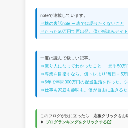
noteで連載しています。
⇒株の裏話note ─ 表では語りたくないこと
⇒たった50万円で再出発。僕が板読みデイトレ
一度は読んで欲しい記事。
⇒億り人になってわかったこと — 元手50
⇒専業を目指すなら、億トレより“毎日＋5万
⇒6年で年間300万円の配当生活を作った、
⇒仕事も家庭も趣味も。僕が自由に生きるた
このブログが役に立ったら…
応援クリック
をお
▶
ブログランキングをクリックする