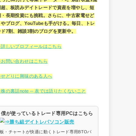
円超、板読みデイトレードで資産を増やし、短
期・長期投資にも挑戦。さらに、中古家電せど
りやブログ、YouTubeも手がける。毎日、トレ
ード7割、雑談3割のブログを更新中。
⇒詳しいプロフィールはこちら
⇒お問い合わせはこちら
⇒せどりに興味のある人へ
⇒株の裏話note ─ 表では語りたくないこと
僕が使っているトレード専用PCはこちら
板・チャートが快適に動くトレード専用BTOパ