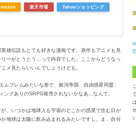
Amazon
楽天市場
Yahooショッピング
2
2
英雄伝説もとても好きな漫画です。原作もアニメも見
ンリーがとうとう…って内容でした。ここからどうなっ
アニメ見たらいいんでしょうけども。
エムブレムみたいな形で、銀河帝国、自由惑星同盟、
ィングありのSRPG発売されないかなあ…なんて。
が、いつかは地球人も宇宙のどこかの惑星で住む日が
つか地球は太陽に飲み込まれるみたいですし。ま、自分
。