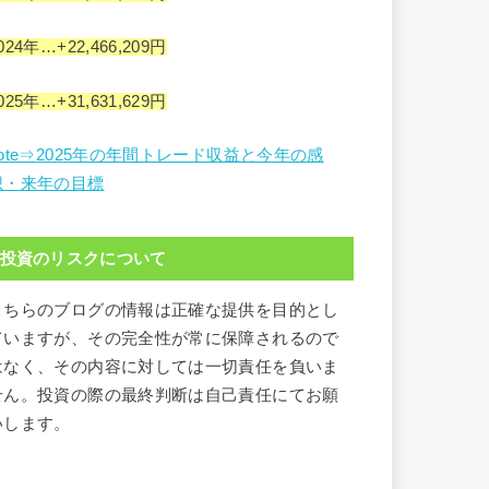
024年…+22,466,209円
025年…+31,631,629円
note⇒2025年の年間トレード収益と今年の感
想・来年の目標
投資のリスクについて
こちらのブログの情報は正確な提供を目的とし
ていますが、その完全性が常に保障されるので
はなく、その内容に対しては一切責任を負いま
せん。投資の際の最終判断は自己責任にてお願
いします。