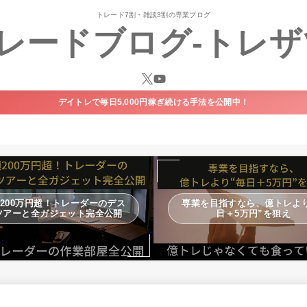
トレード7割・雑談3割の専業ブログ
レードブログ-トレザ
デイトレで毎日5,000円稼ぎ続ける手法を公開中！
200万円超！トレーダーのデス
専業を目指すなら、億トレより
ツアーと全ガジェット完全公開
日＋5万円”を狙え