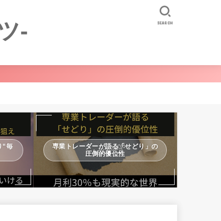
ツ-
SEARCH
“毎
専業トレーダーが語る「せどり」の
圧倒的優位性