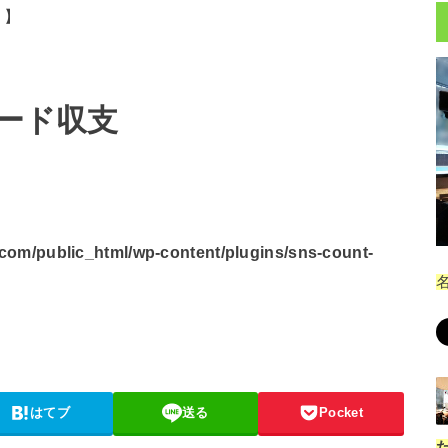
。】
トレード収支
om/public_html/wp-content/plugins/sns-count-
はてブ
送る
Pocket