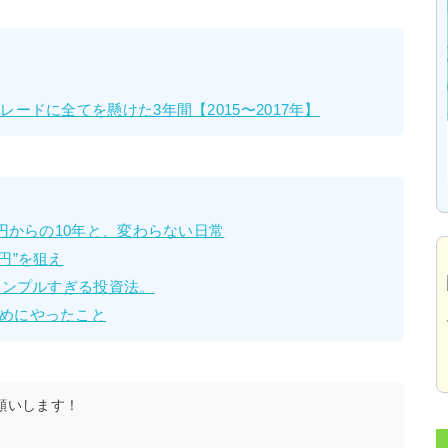
ードに全てを懸けた3年間【2015〜2017年】
万円からの10年と、変わらない日常
円”を狙え
シンプルすぎる投資法。
めにやったこと
願いします！