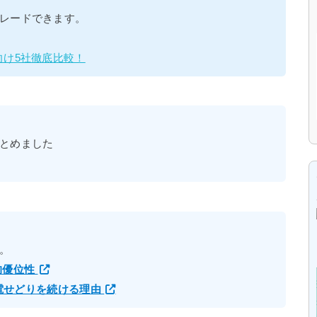
レードできます。
向け5社徹底比較！
とめました
。
的優位性
家電せどりを続ける理由