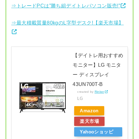
⇒トレードPCは”勝ち組デイトレパソコン販売!”
⇒最大積載質量80kgのL字型デスク!【楽天市場】
【デイトレ用おすすめ
モニター】LG モニタ
ー ディスプレイ
43UN700T-B
created by
Rinker
LG
Amazon
楽天市場
Yahooショッピ