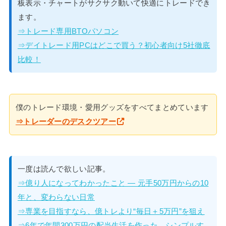
板表示・チャートがサクサク動いて快適にトレードでき
ます。
⇒トレード専用BTOパソコン
⇒デイトレード用PCはどこで買う？初心者向け5社徹底
比較！
僕のトレード環境・愛用グッズをすべてまとめています
⇒トレーダーのデスクツアー
一度は読んで欲しい記事。
⇒億り人になってわかったこと — 元手50万円からの10
年と、変わらない日常
⇒専業を目指すなら、億トレより“毎日＋5万円”を狙え
⇒6年で年間300万円の配当生活を作った、シンプルす