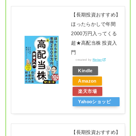
【長期投資おすすめ】
ほったらかしで年間
2000万円入ってくる
超★高配当株 投資入
門
created by
Rinker
Kindle
Amazon
楽天市場
Yahooショッピ
ング
【長期投資おすすめ】