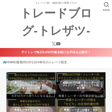
トレード7割・雑談3割の専業ブログ
トレードブロ
SEARCH
グ-トレザツ-
デイトレで毎日5,000円稼ぎ続ける手法を公開中！
HOME
漫画
2023/11/24本日のトレード収支
億り人になってわかったこと
総額200万円超！トレーダーの
— 元手50万円からの10年と、
デスクツアーと全ガジェット完
変わらない日常
全公開
専業を目指すなら、億トレよ
専業トレーダーが語る「せど