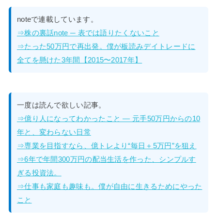
noteで連載しています。
⇒株の裏話note ─ 表では語りたくないこと
⇒たった50万円で再出発。僕が板読みデイトレードに
全てを懸けた3年間【2015〜2017年】
一度は読んで欲しい記事。
⇒億り人になってわかったこと — 元手50万円からの10
年と、変わらない日常
⇒専業を目指すなら、億トレより“毎日＋5万円”を狙え
⇒6年で年間300万円の配当生活を作った、シンプルす
ぎる投資法。
⇒仕事も家庭も趣味も。僕が自由に生きるためにやった
こと