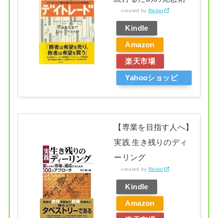
created by
Rinker
Kindle
Amazon
楽天市場
Yahooショッピ
ング
【専業を目指す人へ】
実践 生き残りのディ
ーリング
created by
Rinker
Kindle
Amazon