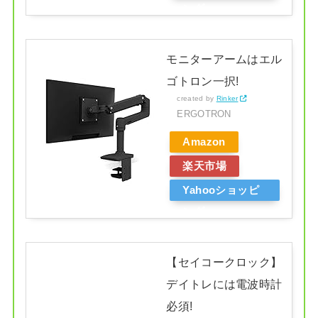
ング
モニターアームはエル
ゴトロン一択!
created by
Rinker
ERGOTRON
Amazon
楽天市場
Yahooショッピ
ング
【セイコークロック】
デイトレには電波時計
必須!