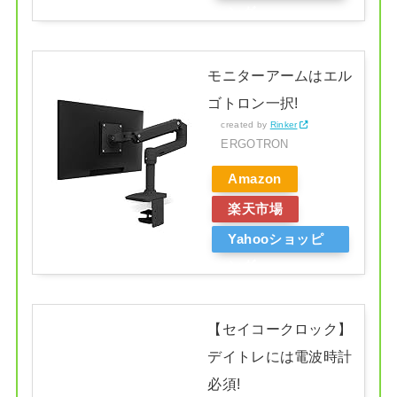
ング
モニターアームはエル
ゴトロン一択!
created by
Rinker
ERGOTRON
Amazon
楽天市場
Yahooショッピ
ング
【セイコークロック】
デイトレには電波時計
必須!