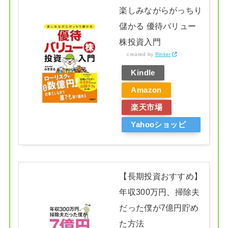
楽しみながらがっちり
儲かる 優待バリュー
株投資入門
created by
Rinker
Kindle
Amazon
楽天市場
Yahooショッピ
ング
【長期投資おすすめ】
年収300万円、掃除夫
だった僕が7億円貯め
た方法