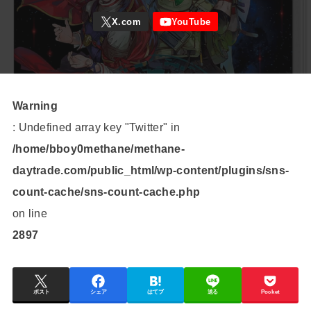
Warning
: Undefined array key "Twitter" in
/home/bboy0methane/methane-
daytrade.com/public_html/wp-content/plugins/sns-
count-cache/sns-count-cache.php
on line
2897
ポスト
シェア
はてブ
送る
Pocket