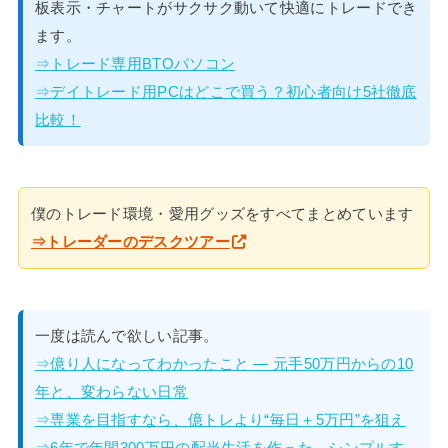
板表示・チャートがサクサク動いて快適にトレードでき
ます。
⇒トレード専用BTOパソコン
⇒デイトレード用PCはどこで買う？初心者向け5社徹底
比較！
僕のトレード環境・愛用グッズをすべてまとめています
⇒トレーダーのデスクツアー
一度は読んで欲しい記事。
⇒億り人になってわかったこと — 元手50万円からの10
年と、変わらない日常
⇒専業を目指すなら、億トレより“毎日＋5万円”を狙え
⇒6年で年間300万円の配当生活を作った、シンプルす