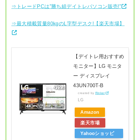
⇒トレードPCは”勝ち組デイトレパソコン販売!”
⇒最大積載質量80kgのL字型デスク!【楽天市場】
【デイトレ用おすすめ
モニター】LG モニタ
ー ディスプレイ
43UN700T-B
created by
Rinker
LG
Amazon
楽天市場
Yahooショッピ