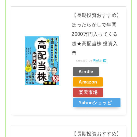
【長期投資おすすめ】
ほったらかしで年間
2000万円入ってくる
超★高配当株 投資入
門
created by
Rinker
Kindle
Amazon
楽天市場
Yahooショッピ
ング
【長期投資おすすめ】