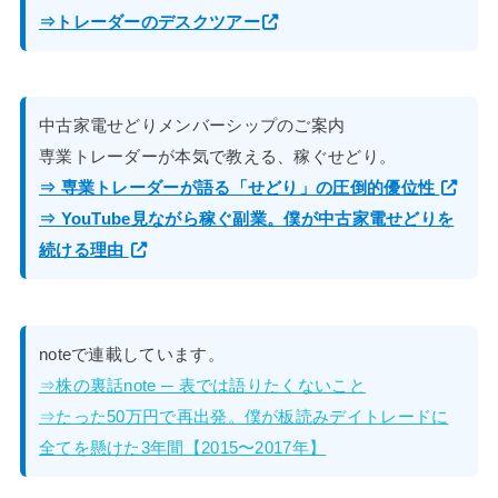
⇒トレーダーのデスクツアー
中古家電せどりメンバーシップのご案内
専業トレーダーが本気で教える、稼ぐせどり。
⇒ 専業トレーダーが語る「せどり」の圧倒的優位性
⇒ YouTube見ながら稼ぐ副業。僕が中古家電せどりを
続ける理由
noteで連載しています。
⇒株の裏話note ─ 表では語りたくないこと
⇒たった50万円で再出発。僕が板読みデイトレードに
全てを懸けた3年間【2015〜2017年】