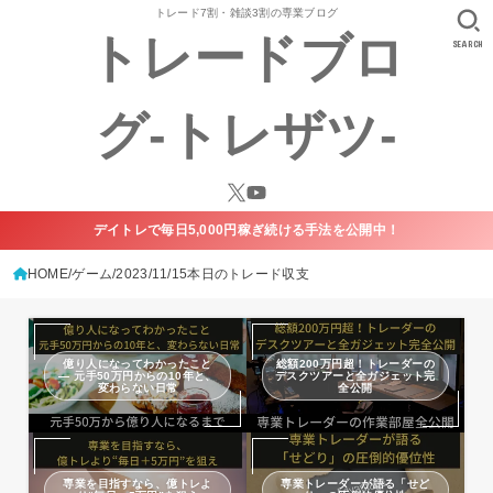
トレード7割・雑談3割の専業ブログ
トレードブロ
SEARCH
グ-トレザツ-
デイトレで毎日5,000円稼ぎ続ける手法を公開中！
HOME
ゲーム
2023/11/15本日のトレード収支
億り人になってわかったこと
総額200万円超！トレーダーの
— 元手50万円からの10年と、
デスクツアーと全ガジェット完
変わらない日常
全公開
専業を目指すなら、億トレよ
専業トレーダーが語る「せど