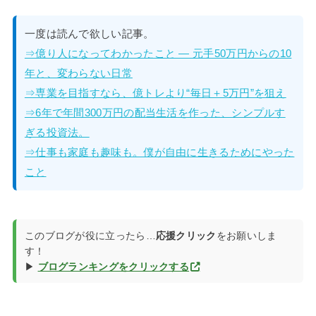
一度は読んで欲しい記事。
⇒億り人になってわかったこと — 元手50万円からの10
年と、変わらない日常
⇒専業を目指すなら、億トレより“毎日＋5万円”を狙え
⇒6年で年間300万円の配当生活を作った、シンプルす
ぎる投資法。
⇒仕事も家庭も趣味も。僕が自由に生きるためにやった
こと
このブログが役に立ったら…
応援クリック
をお願いしま
す！
▶
ブログランキングをクリックする