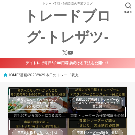
トレード7割・雑談3割の専業ブログ
トレードブロ
SEARCH
グ-トレザツ-
デイトレで毎日5,000円稼ぎ続ける手法を公開中！
HOME
漫画
2023/9/29本日のトレード収支
億り人になってわかったこと
総額200万円超！トレーダーの
— 元手50万円からの10年と、
デスクツアーと全ガジェット完
変わらない日常
全公開
専業を目指すなら、億トレよ
専業トレーダーが語る「せど