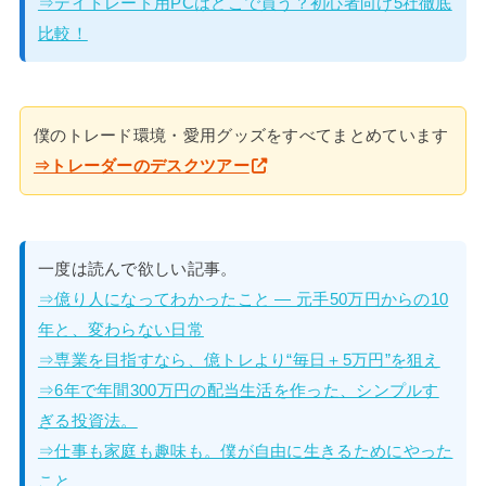
⇒デイトレード用PCはどこで買う？初心者向け5社徹底
比較！
僕のトレード環境・愛用グッズをすべてまとめています
⇒トレーダーのデスクツアー
一度は読んで欲しい記事。
⇒億り人になってわかったこと — 元手50万円からの10
年と、変わらない日常
⇒専業を目指すなら、億トレより“毎日＋5万円”を狙え
⇒6年で年間300万円の配当生活を作った、シンプルす
ぎる投資法。
⇒仕事も家庭も趣味も。僕が自由に生きるためにやった
こと