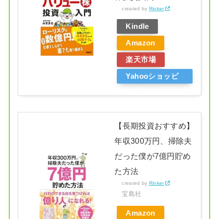
created by
Rinker
Kindle
Amazon
楽天市場
Yahooショッピ
ング
【長期投資おすすめ】
年収300万円、掃除夫
だった僕が7億円貯め
た方法
created by
Rinker
宝島社
Amazon