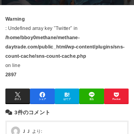
Warning
: Undefined array key "Twitter" in
/home/bboy0methane/methane-
daytrade.com/public_html/wp-content/plugins/sns-
count-cache/sns-count-cache.php
on line
2897
ポスト
シェア
はてブ
送る
Pocket
3件のコメント
ＪＪ
より: