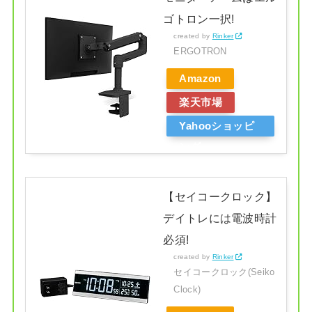
ゴトロン一択!
created by
Rinker
ERGOTRON
Amazon
楽天市場
Yahooショッピ
ング
【セイコークロック】
デイトレには電波時計
必須!
created by
Rinker
セイコークロック(Seiko
Clock)