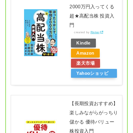
2000万円入ってくる
超★高配当株 投資入
門
created by
Rinker
Kindle
Amazon
楽天市場
Yahooショッピ
ング
【長期投資おすすめ】
楽しみながらがっちり
儲かる 優待バリュー
株投資入門