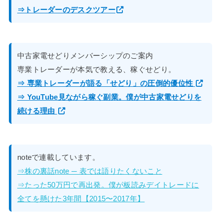
⇒トレーダーのデスクツアー
中古家電せどりメンバーシップのご案内
専業トレーダーが本気で教える、稼ぐせどり。
⇒ 専業トレーダーが語る「せどり」の圧倒的優位性
⇒ YouTube見ながら稼ぐ副業。僕が中古家電せどりを
続ける理由
noteで連載しています。
⇒株の裏話note ─ 表では語りたくないこと
⇒たった50万円で再出発。僕が板読みデイトレードに
全てを懸けた3年間【2015〜2017年】