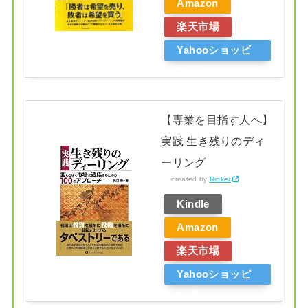
Amazon
楽天市場
Yahooショッピ
ング
【専業を目指す人へ】
実践 生き残りのディ
ーリング
created by
Rinker
Kindle
Amazon
楽天市場
Yahooショッピ
ング