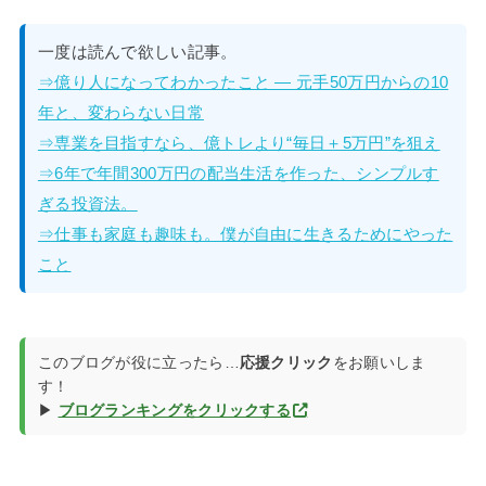
一度は読んで欲しい記事。
⇒億り人になってわかったこと — 元手50万円からの10
年と、変わらない日常
⇒専業を目指すなら、億トレより“毎日＋5万円”を狙え
⇒6年で年間300万円の配当生活を作った、シンプルす
ぎる投資法。
⇒仕事も家庭も趣味も。僕が自由に生きるためにやった
こと
このブログが役に立ったら…
応援クリック
をお願いしま
す！
▶
ブログランキングをクリックする