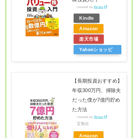
created by
Rinker
Kindle
Amazon
楽天市場
Yahooショッピ
ング
【長期投資おすすめ】
年収300万円、掃除夫
だった僕が7億円貯め
た方法
created by
Rinker
宝島社
Amazon