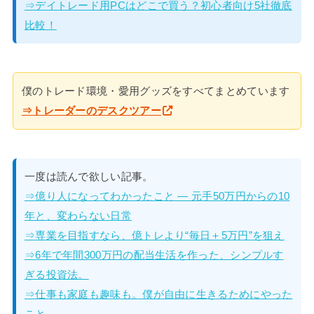
⇒デイトレード用PCはどこで買う？初心者向け5社徹底
比較！
僕のトレード環境・愛用グッズをすべてまとめています
⇒トレーダーのデスクツアー
一度は読んで欲しい記事。
⇒億り人になってわかったこと — 元手50万円からの10
年と、変わらない日常
⇒専業を目指すなら、億トレより“毎日＋5万円”を狙え
⇒6年で年間300万円の配当生活を作った、シンプルす
ぎる投資法。
⇒仕事も家庭も趣味も。僕が自由に生きるためにやった
こと