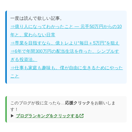
一度は読んで欲しい記事。
⇒億り人になってわかったこと — 元手50万円からの10
年と、変わらない日常
⇒専業を目指すなら、億トレより“毎日＋5万円”を狙え
⇒6年で年間300万円の配当生活を作った、シンプルす
ぎる投資法。
⇒仕事も家庭も趣味も。僕が自由に生きるためにやった
こと
このブログが役に立ったら…
応援クリック
をお願いしま
す！
▶
ブログランキングをクリックする