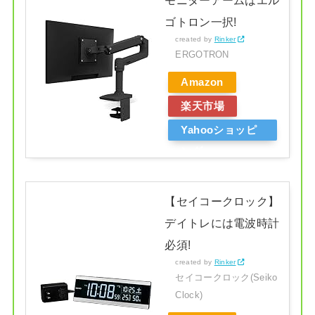
モニターアームはエル
ゴトロン一択!
created by
Rinker
ERGOTRON
Amazon
楽天市場
Yahooショッピ
ング
【セイコークロック】
デイトレには電波時計
必須!
created by
Rinker
セイコークロック(Seiko
Clock)