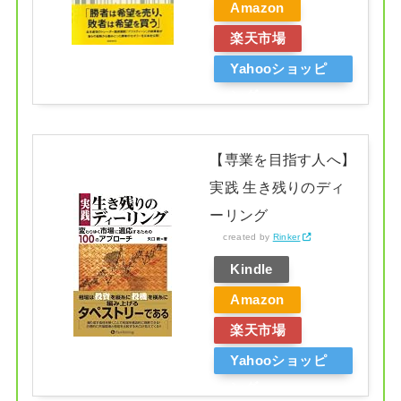
Amazon
楽天市場
Yahooショッピ
ング
【専業を目指す人へ】
実践 生き残りのディ
ーリング
created by
Rinker
Kindle
Amazon
楽天市場
Yahooショッピ
ング