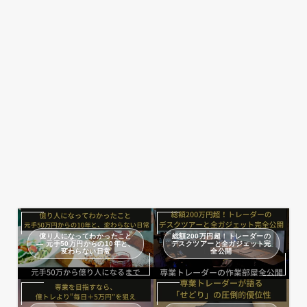
億り人になってわかったこと
総額200万円超！トレーダーの
— 元手50万円からの10年と、
デスクツアーと全ガジェット完
変わらない日常
全公開