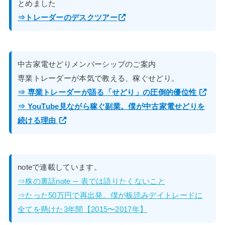
とめました
⇒トレーダーのデスクツアー
中古家電せどりメンバーシップのご案内
専業トレーダーが本気で教える、稼ぐせどり。
⇒ 専業トレーダーが語る「せどり」の圧倒的優位性
⇒ YouTube見ながら稼ぐ副業。僕が中古家電せどりを
続ける理由
noteで連載しています。
⇒株の裏話note ─ 表では語りたくないこと
⇒たった50万円で再出発。僕が板読みデイトレードに
全てを懸けた3年間【2015〜2017年】