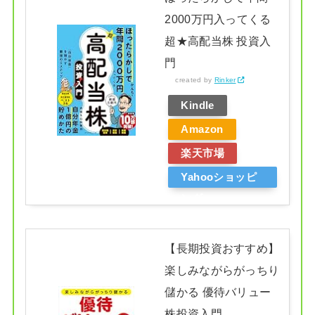
2000万円入ってくる
超★高配当株 投資入
門
created by
Rinker
Kindle
Amazon
楽天市場
Yahooショッピ
ング
【長期投資おすすめ】
楽しみながらがっちり
儲かる 優待バリュー
株投資入門