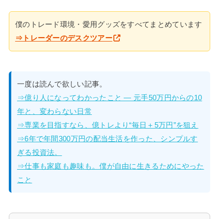
僕のトレード環境・愛用グッズをすべてまとめています
⇒トレーダーのデスクツアー
一度は読んで欲しい記事。
⇒億り人になってわかったこと — 元手50万円からの10
年と、変わらない日常
⇒専業を目指すなら、億トレより“毎日＋5万円”を狙え
⇒6年で年間300万円の配当生活を作った、シンプルす
ぎる投資法。
⇒仕事も家庭も趣味も。僕が自由に生きるためにやった
こと