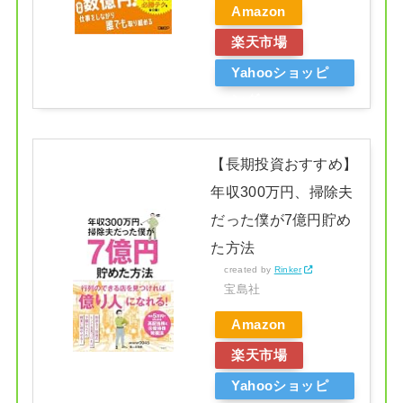
Amazon
楽天市場
Yahooショッピ
ング
【長期投資おすすめ】
年収300万円、掃除夫
だった僕が7億円貯め
た方法
created by
Rinker
宝島社
Amazon
楽天市場
Yahooショッピ