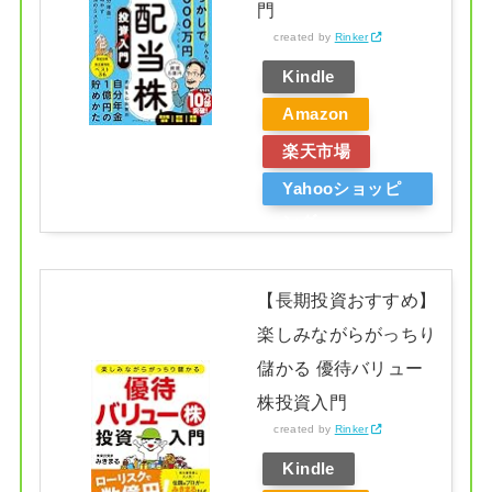
門
created by
Rinker
Kindle
Amazon
楽天市場
Yahooショッピ
ング
【長期投資おすすめ】
楽しみながらがっちり
儲かる 優待バリュー
株投資入門
created by
Rinker
Kindle