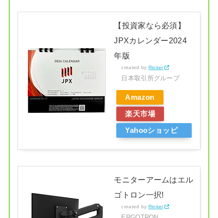
【投資家なら必須】
JPXカレンダー2024
年版
created by
Rinker
日本取引所グループ
Amazon
楽天市場
Yahooショッピ
ング
モニターアームはエル
ゴトロン一択!
created by
Rinker
ERGOTRON