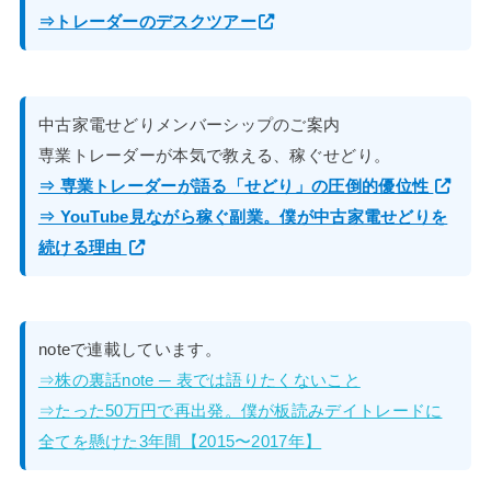
⇒トレーダーのデスクツアー
中古家電せどりメンバーシップのご案内
専業トレーダーが本気で教える、稼ぐせどり。
⇒ 専業トレーダーが語る「せどり」の圧倒的優位性
⇒ YouTube見ながら稼ぐ副業。僕が中古家電せどりを
続ける理由
noteで連載しています。
⇒株の裏話note ─ 表では語りたくないこと
⇒たった50万円で再出発。僕が板読みデイトレードに
全てを懸けた3年間【2015〜2017年】