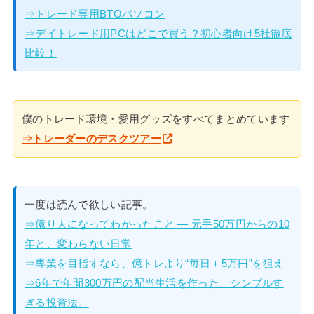
⇒トレード専用BTOパソコン
⇒デイトレード用PCはどこで買う？初心者向け5社徹底
比較！
僕のトレード環境・愛用グッズをすべてまとめています
⇒トレーダーのデスクツアー
一度は読んで欲しい記事。
⇒億り人になってわかったこと — 元手50万円からの10
年と、変わらない日常
⇒専業を目指すなら、億トレより“毎日＋5万円”を狙え
⇒6年で年間300万円の配当生活を作った、シンプルす
ぎる投資法。