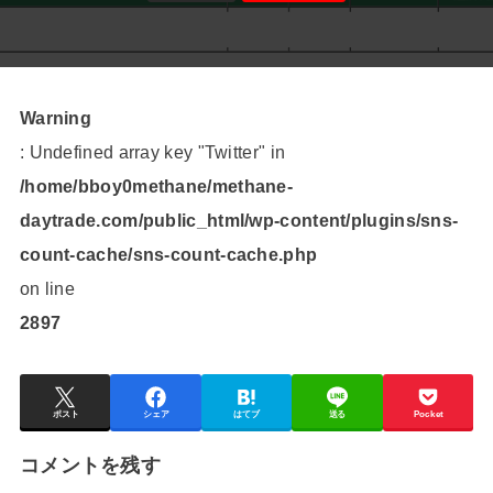
Warning
: Undefined array key "Twitter" in
/home/bboy0methane/methane-
daytrade.com/public_html/wp-content/plugins/sns-
count-cache/sns-count-cache.php
on line
2897
ポスト
シェア
はてブ
送る
Pocket
コメントを残す