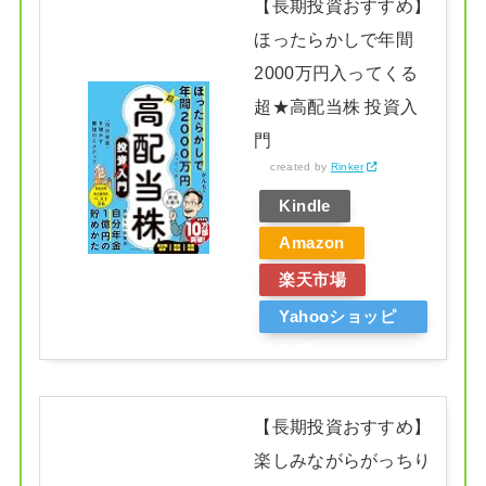
【長期投資おすすめ】
ほったらかしで年間
2000万円入ってくる
超★高配当株 投資入
門
created by
Rinker
Kindle
Amazon
楽天市場
Yahooショッピ
ング
【長期投資おすすめ】
楽しみながらがっちり