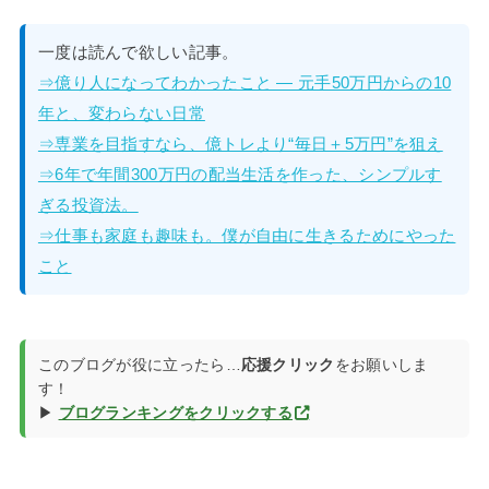
一度は読んで欲しい記事。
⇒億り人になってわかったこと — 元手50万円からの10
年と、変わらない日常
⇒専業を目指すなら、億トレより“毎日＋5万円”を狙え
⇒6年で年間300万円の配当生活を作った、シンプルす
ぎる投資法。
⇒仕事も家庭も趣味も。僕が自由に生きるためにやった
こと
このブログが役に立ったら…
応援クリック
をお願いしま
す！
▶
ブログランキングをクリックする