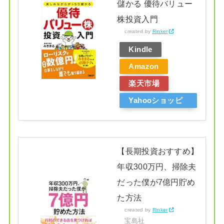
儲かる 優待バリュー
株投資入門
created by
Rinker
Kindle
Amazon
楽天市場
Yahooショッピ
ング
【長期投資おすすめ】
年収300万円、掃除夫
だった僕が7億円貯め
た方法
created by
Rinker
宝島社