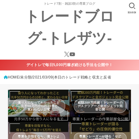
トレード7割・雑談3割の専業ブログ
トレードブロ
SEARCH
グ-トレザツ-
デイトレで毎日5,000円稼ぎ続ける手法を公開中！
HOME
未分類
2021/03/09|本日のトレード戦略と収支と反省
億り人になってわかったこと
総額200万円超！トレーダーの
— 元手50万円からの10年と、
デスクツアーと全ガジェット完
変わらない日常
全公開
専業を目指すなら、億トレよ
専業トレーダーが語る「せど