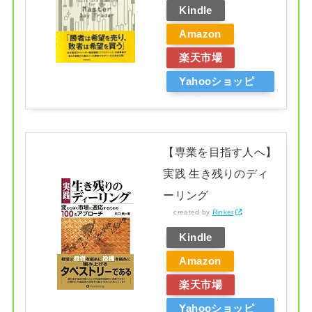
Kindle
Amazon
楽天市場
Yahooショッピ
ング
【専業を目指す人へ】
実践 生き残りのディ
ーリング
created by
Rinker
Kindle
Amazon
楽天市場
Yahooショッピ