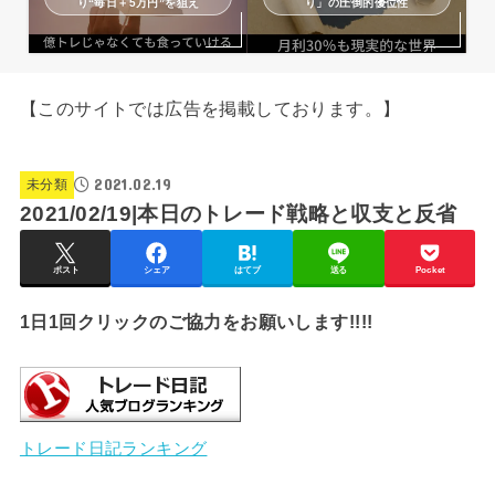
り“毎日＋5万円”を狙え
り」の圧倒的優位性
【このサイトでは広告を掲載しております。】
2021.02.19
未分類
2021/02/19|本日のトレード戦略と収支と反省
ポスト
シェア
はてブ
送る
Pocket
1日1回クリックのご協力をお願いします!!!!
トレード日記ランキング