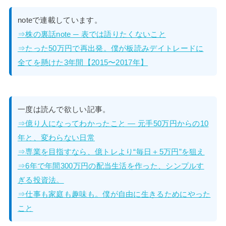
noteで連載しています。
⇒株の裏話note ─ 表では語りたくないこと
⇒たった50万円で再出発。僕が板読みデイトレードに
全てを懸けた3年間【2015〜2017年】
一度は読んで欲しい記事。
⇒億り人になってわかったこと — 元手50万円からの10
年と、変わらない日常
⇒専業を目指すなら、億トレより“毎日＋5万円”を狙え
⇒6年で年間300万円の配当生活を作った、シンプルす
ぎる投資法。
⇒仕事も家庭も趣味も。僕が自由に生きるためにやった
こと