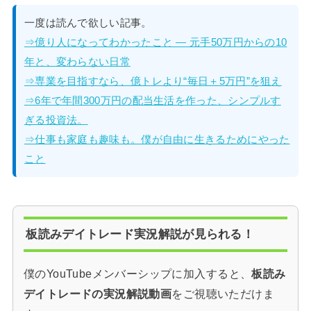
一度は読んで欲しい記事。
⇒億り人になってわかったこと — 元手50万円からの10
年と、変わらない日常
⇒専業を目指すなら、億トレより“毎日＋5万円”を狙え
⇒6年で年間300万円の配当生活を作った、シンプルす
ぎる投資法。
⇒仕事も家庭も趣味も。僕が自由に生きるためにやった
こと
板読みデイトレード実況解説が見られる！
僕のYouTubeメンバーシップに加入すると、
板読み
デイトレードの実況解説動画
をご視聴いただけま