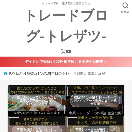
トレード7割・雑談3割の専業ブログ
トレードブロ
SEARCH
グ-トレザツ-
デイトレで毎日5,000円稼ぎ続ける手法を公開中！
HOME
未分類
2021/02/19|本日のトレード戦略と収支と反省
億り人になってわかったこと
総額200万円超！トレーダーの
— 元手50万円からの10年と、
デスクツアーと全ガジェット完
変わらない日常
全公開
専業を目指すなら、億トレよ
専業トレーダーが語る「せど