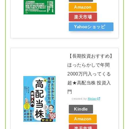
Amazon
楽天市場
Yahooショッピ
ング
【長期投資おすすめ】
ほったらかしで年間
2000万円入ってくる
超★高配当株 投資入
門
created by
Rinker
Kindle
Amazon
楽天市場