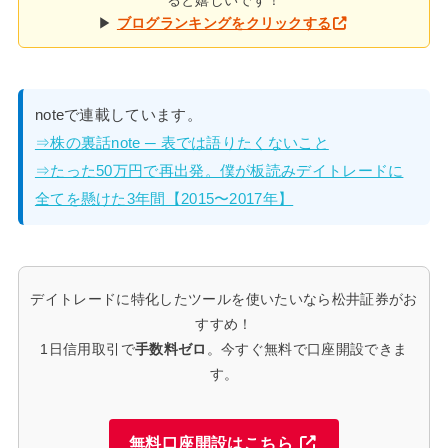
▶
ブログランキングをクリックする
noteで連載しています。
⇒株の裏話note ─ 表では語りたくないこと
⇒たった50万円で再出発。僕が板読みデイトレードに
全てを懸けた3年間【2015〜2017年】
デイトレードに特化したツールを使いたいなら松井証券がお
すすめ！
1日信用取引で
手数料ゼロ
。今すぐ無料で口座開設できま
す。
無料口座開設はこちら