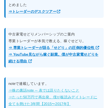
とめました
⇒トレーダーのデスクツアー
中古家電せどりメンバーシップのご案内
専業トレーダーが本気で教える、稼ぐせどり。
⇒ 専業トレーダーが語る「せどり」の圧倒的優位性
⇒ YouTube見ながら稼ぐ副業。僕が中古家電せどりを
続ける理由
noteで連載しています。
⇒株の裏話note ─ 表では語りたくないこと
⇒たった50万円で再出発。僕が板読みデイトレードに
全てを懸けた3年間【2015〜2017年】