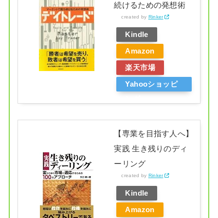
続けるための発想術
created by
Rinker
Kindle
Amazon
楽天市場
Yahooショッピ
ング
【専業を目指す人へ】
実践 生き残りのディ
ーリング
created by
Rinker
Kindle
Amazon