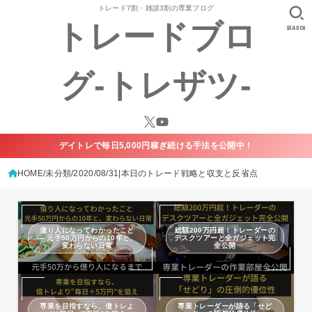
トレード7割・雑談3割の専業ブログ
トレードブロ
SEARCH
グ-トレザツ-
デイトレで毎日5,000円稼ぎ続ける手法を公開中！
HOME
未分類
2020/08/31|本日のトレード戦略と収支と反省点
億り人になってわかったこと
総額200万円超！トレーダーの
— 元手50万円からの10年と、
デスクツアーと全ガジェット完
変わらない日常
全公開
専業を目指すなら、億トレよ
専業トレーダーが語る「せど