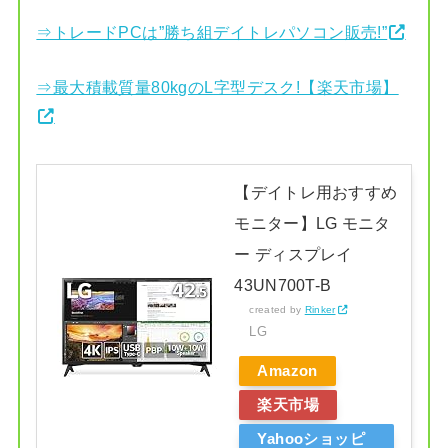
⇒トレードPCは”勝ち組デイトレパソコン販売!”
⇒最大積載質量80kgのL字型デスク!【楽天市場】
【デイトレ用おすすめ
モニター】LG モニタ
ー ディスプレイ
43UN700T-B
created by
Rinker
LG
Amazon
楽天市場
Yahooショッピ