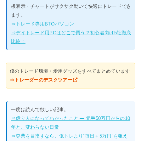
板表示・チャートがサクサク動いて快適にトレードでき
ます。
⇒トレード専用BTOパソコン
⇒デイトレード用PCはどこで買う？初心者向け5社徹底
比較！
僕のトレード環境・愛用グッズをすべてまとめています
⇒トレーダーのデスクツアー
一度は読んで欲しい記事。
⇒億り人になってわかったこと — 元手50万円からの10
年と、変わらない日常
⇒専業を目指すなら、億トレより“毎日＋5万円”を狙え