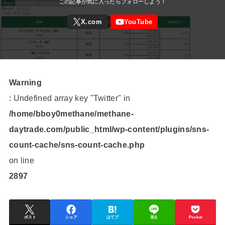
Warning
: Undefined array key "Twitter" in
/home/bboy0methane/methane-
daytrade.com/public_html/wp-content/plugins/sns-
count-cache/sns-count-cache.php
on line
2897
ポスト
シェア
はてブ
送る
Pocket