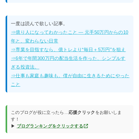
一度は読んで欲しい記事。
⇒億り人になってわかったこと — 元手50万円からの10
年と、変わらない日常
⇒専業を目指すなら、億トレより“毎日＋5万円”を狙え
⇒6年で年間300万円の配当生活を作った、シンプルす
ぎる投資法。
⇒仕事も家庭も趣味も。僕が自由に生きるためにやった
こと
このブログが役に立ったら…
応援クリック
をお願いしま
す！
▶
ブログランキングをクリックする