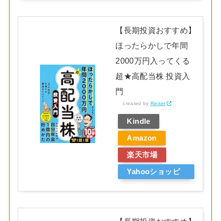
【長期投資おすすめ】
ほったらかしで年間
2000万円入ってくる
超★高配当株 投資入
門
created by
Rinker
Kindle
Amazon
楽天市場
Yahooショッピ
ング