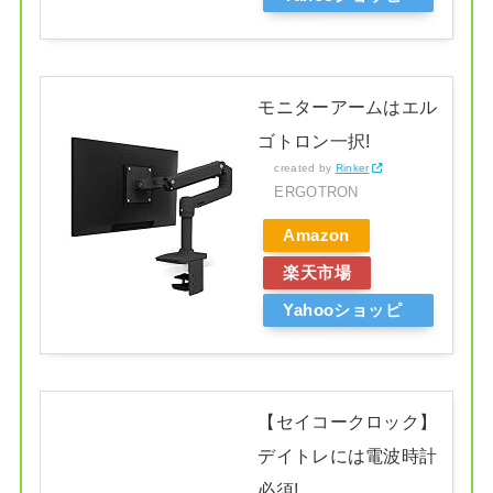
ング
モニターアームはエル
ゴトロン一択!
created by
Rinker
ERGOTRON
Amazon
楽天市場
Yahooショッピ
ング
【セイコークロック】
デイトレには電波時計
必須!