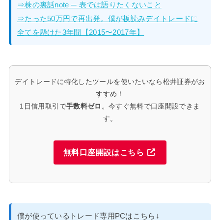
⇒株の裏話note ─ 表では語りたくないこと
⇒たった50万円で再出発。僕が板読みデイトレードに
全てを懸けた3年間【2015〜2017年】
デイトレードに特化したツールを使いたいなら松井証券がお
すすめ！
1日信用取引で
手数料ゼロ
。今すぐ無料で口座開設できま
す。
無料口座開設はこちら
僕が使っているトレード専用PCはこちら↓