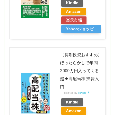
Kindle
Amazon
楽天市場
Yahooショッピ
ング
【長期投資おすすめ】
ほったらかしで年間
2000万円入ってくる
超★高配当株 投資入
門
created by
Rinker
Kindle
Amazon