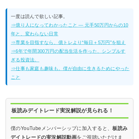
一度は読んで欲しい記事。
⇒億り人になってわかったこと — 元手50万円からの10
年と、変わらない日常
⇒専業を目指すなら、億トレより“毎日＋5万円”を狙え
⇒6年で年間300万円の配当生活を作った、シンプルす
ぎる投資法。
⇒仕事も家庭も趣味も。僕が自由に生きるためにやった
こと
板読みデイトレード実況解説が見られる！
僕のYouTubeメンバーシップに加入すると、
板読み
デイトレードの実況解説動画
をご視聴いただけま