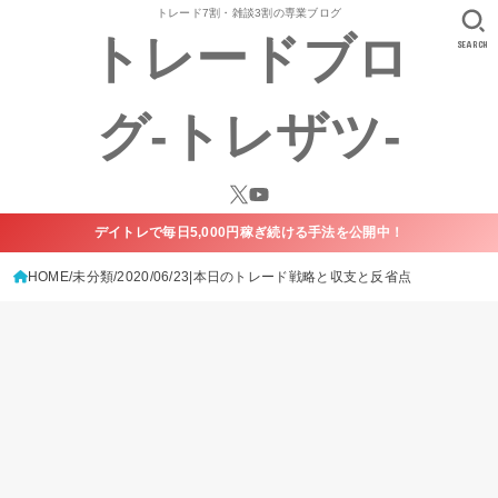
トレード7割・雑談3割の専業ブログ
トレードブロ
SEARCH
グ-トレザツ-
デイトレで毎日5,000円稼ぎ続ける手法を公開中！
HOME
未分類
2020/06/23|本日のトレード戦略と収支と反省点