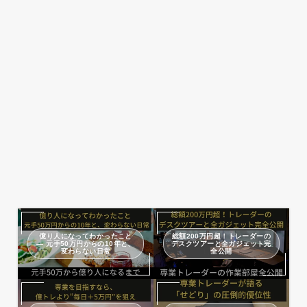
億り人になってわかったこと
総額200万円超！トレーダーの
— 元手50万円からの10年と、
デスクツアーと全ガジェット完
変わらない日常
全公開