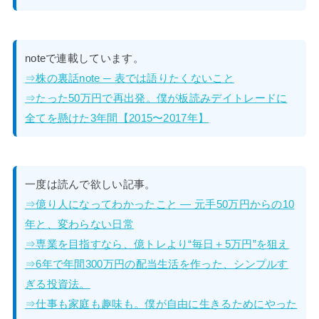
noteで連載しています。
⇒株の裏話note ─ 表では語りたくないこと
⇒たった50万円で再出発。僕が板読みデイトレードに
全てを懸けた3年間【2015〜2017年】
一度は読んで欲しい記事。
⇒億り人になってわかったこと — 元手50万円からの10
年と、変わらない日常
⇒専業を目指すなら、億トレより“毎日＋5万円”を狙え
⇒6年で年間300万円の配当生活を作った、シンプルす
ぎる投資法。
⇒仕事も家庭も趣味も。僕が自由に生きるためにやった