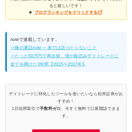
ると嬉しいです！
▶
ブログランキングをクリックする
noteで連載しています。
⇒株の裏話note ─ 表では語りたくないこと
⇒たった50万円で再出発。僕が板読みデイトレードに
全てを懸けた3年間【2015〜2017年】
デイトレードに特化したツールを使いたいなら松井証券がお
すすめ！
1日信用取引で
手数料ゼロ
。今すぐ無料で口座開設できま
す。