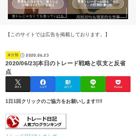
専業を目指すなら、億トレよ
専業トレーダーが語る「せど
り“毎日＋5万円”を狙え
り」の圧倒的優位性
【このサイトでは広告を掲載しております。】
2020.06.23
未分類
2020/06/23|本日のトレード戦略と収支と反省
点
ポスト
シェア
はてブ
送る
Pocket
1日1回クリックのご協力をお願いします!!!!