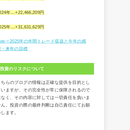
024年…+22,466,209円
025年…+31,631,629円
note⇒2025年の年間トレード収益と今年の感
想・来年の目標
投資のリスクについて
こちらのブログの情報は正確な提供を目的とし
ていますが、その完全性が常に保障されるので
はなく、その内容に対しては一切責任を負いま
せん。投資の際の最終判断は自己責任にてお願
いします。