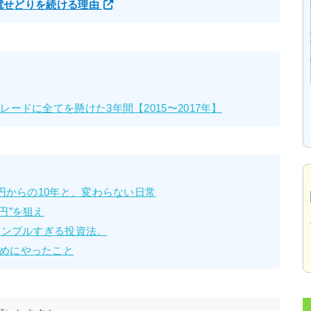
家電せどりを続ける理由
ードに全てを懸けた3年間【2015〜2017年】
万円からの10年と、変わらない日常
円”を狙え
シンプルすぎる投資法。
めにやったこと