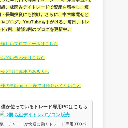
円超、板読みデイトレードで資産を増やし、短
期・長期投資にも挑戦。さらに、中古家電せど
りやブログ、YouTubeも手がける。毎日、トレ
ード7割、雑談3割のブログを更新中。
⇒詳しいプロフィールはこちら
⇒お問い合わせはこちら
⇒せどりに興味のある人へ
⇒株の裏話note ─ 表では語りたくないこと
僕が使っているトレード専用PCはこちら
板・チャートが快適に動くトレード専用BTOパ