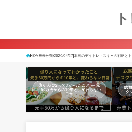
ト
HOME
未分類
2020/04/27|本日のデイトレ・スキャの戦略と
億り人になってわかったこと — 元
総額
手50万円からの10年と、変わらない
ク
日常