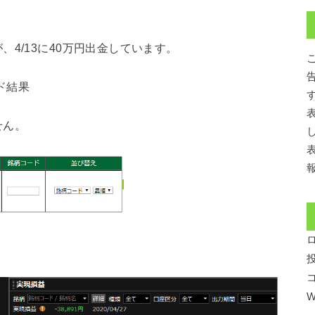
4/13に40万円出金しています。
ド結果
せん。
W