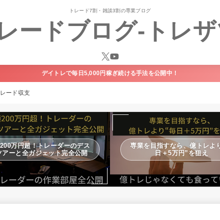
トレード7割・雑談3割の専業ブログ
レードブログ-トレザ
デイトレで毎日5,000円稼ぎ続ける手法を公開中！
トレード収支
200万円超！トレーダーのデス
専業を目指すなら、億トレより
ツアーと全ガジェット完全公開
日＋5万円”を狙え