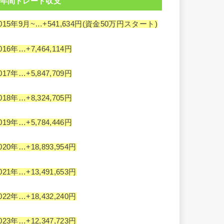
年間トレード収支
015年9月~…+541,634円(資金50万円スタート)
016年…+7,464,114円
017年…+5,847,709円
018年…+8,324,705円
019年…+5,784,446円
020年…+18,893,954円
021年…+13,491,653円
022年…+18,432,240円
023年…+12,347,723円