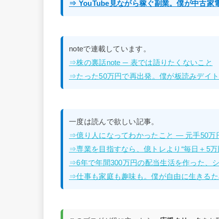
⇒ YouTube見ながら稼ぐ副業。僕が中古
noteで連載しています。
⇒株の裏話note ─ 表では語りたくないこと
⇒たった50万円で再出発。僕が板読みデイトレ
一度は読んで欲しい記事。
⇒億り人になってわかったこと — 元手50
⇒専業を目指すなら、億トレより“毎日＋5万
⇒6年で年間300万円の配当生活を作った、
⇒仕事も家庭も趣味も。僕が自由に生きるた