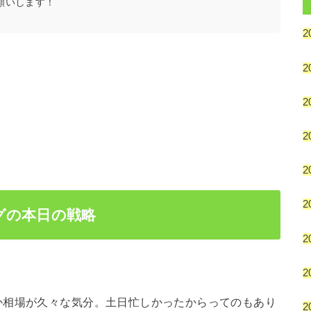
願いします！
2
2
2
2
2
2
グの本日の戦略
2
2
か相場が久々な気分。土日忙しかったからってのもあり
2