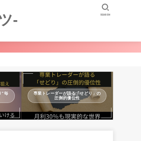
ツ-
SEARCH
“毎
専業トレーダーが語る「せどり」の
圧倒的優位性