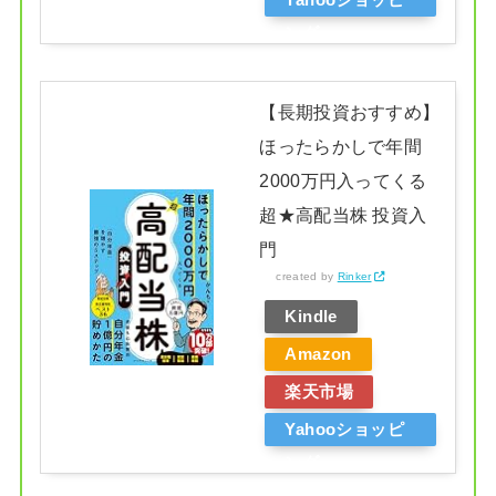
ング
【長期投資おすすめ】
ほったらかしで年間
2000万円入ってくる
超★高配当株 投資入
門
created by
Rinker
Kindle
Amazon
楽天市場
Yahooショッピ
ング