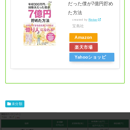
だった僕が7億円貯め
た方法
created by
Rinker
宝島社
Amazon
楽天市場
Yahooショッピ
ング
未分類