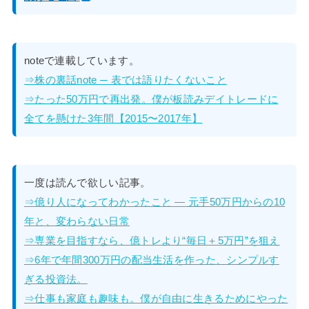
noteで連載しています。
⇒株の裏話note ─ 表では語りたくないこと
⇒たった50万円で再出発。僕が板読みデイトレードに
全てを懸けた3年間【2015〜2017年】
一度は読んで欲しい記事。
⇒億り人になってわかったこと — 元手50万円からの10
年と、変わらない日常
⇒専業を目指すなら、億トレより“毎日＋5万円”を狙え
⇒6年で年間300万円の配当生活を作った、シンプルす
ぎる投資法。
⇒仕事も家庭も趣味も。僕が自由に生きるためにやった