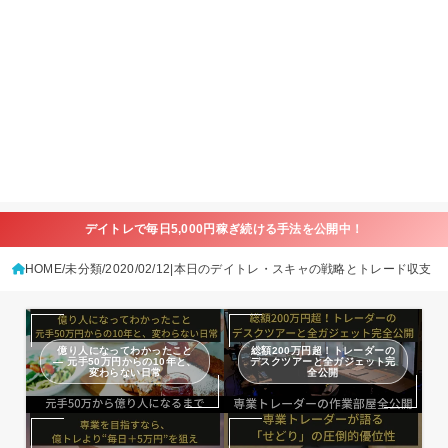
デイトレで毎日5,000円稼ぎ続ける手法を公開中！
HOME
未分類
2020/02/12|本日のデイトレ・スキャの戦略とトレード収支
億り人になってわかったこと
総額200万円超！トレーダーの
— 元手50万円からの10年と、
デスクツアーと全ガジェット完
変わらない日常
全公開