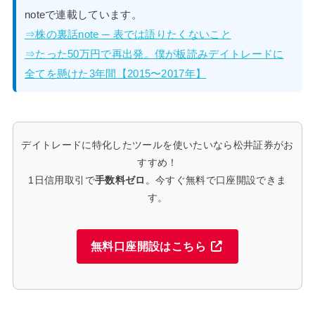
noteで連載しています。
⇒株の裏話note ─ 表では語りたくないこと
⇒たった50万円で再出発。僕が板読みデイトレードに
全てを懸けた3年間【2015〜2017年】
デイトレードに特化したツールを使いたいなら松井証券がお
すすめ！
1日信用取引で
手数料ゼロ
。今すぐ無料で口座開設できま
す。
無料口座開設はこちら